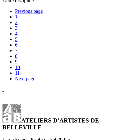
Autre discipline
Previous page
1
2
3
4
5
6
7
8
9
10
11
Next page
ATELIERS D’ARTISTES DE
BELLEVILLE
1, rue Francis Picabia – 75020 Paris