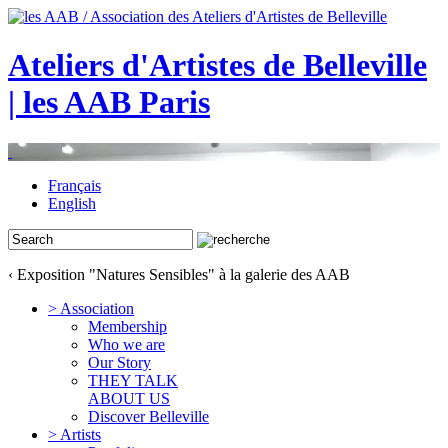
Ateliers d'Artistes de Belleville
| les AAB Paris
Français
English
‹ Exposition "Natures Sensibles" à la galerie des AAB
> Association
Membership
Who we are
Our Story
THEY TALK
ABOUT US
Discover Belleville
> Artists