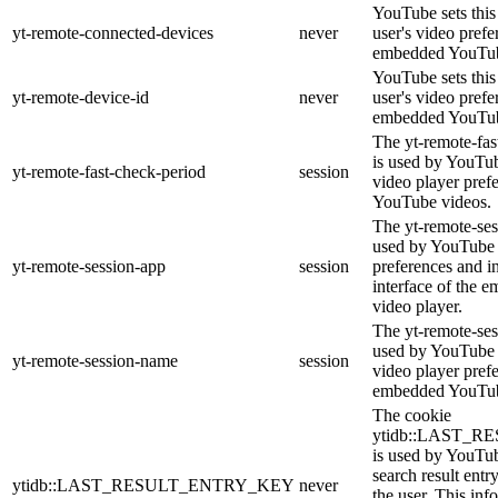
YouTube sets this 
yt-remote-connected-devices
never
user's video prefe
embedded YouTub
YouTube sets this 
yt-remote-device-id
never
user's video prefe
embedded YouTub
The yt-remote-fas
is used by YouTube
yt-remote-fast-check-period
session
video player pref
YouTube videos.
The yt-remote-ses
used by YouTube t
yt-remote-session-app
session
preferences and i
interface of the
video player.
The yt-remote-ses
used by YouTube t
yt-remote-session-name
session
video player pref
embedded YouTub
The cookie
ytidb::LAST_
is used by YouTube
search result entr
ytidb::LAST_RESULT_ENTRY_KEY
never
the user. This inf