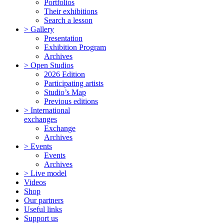
Portfolios
Their exhibitions
Search a lesson
> Gallery
Presentation
Exhibition Program
Archives
> Open Studios
2026 Edition
Participating artists
Studio’s Map
Previous editions
> International
exchanges
Exchange
Archives
> Events
Events
Archives
> Live model
Videos
Shop
Our partners
Useful links
Support us