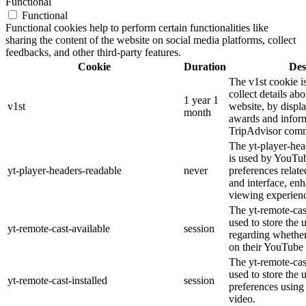
Functional
Functional
Functional cookies help to perform certain functionalities like
sharing the content of the website on social media platforms, collect
feedbacks, and other third-party features.
Cookie
Duration
Des
The v1st cookie i
collect details ab
1 year 1
v1st
website, by displ
month
awards and inform
TripAdvisor comm
The yt-player-hea
is used by YouTub
yt-player-headers-readable
never
preferences relat
and interface, enh
viewing experien
The yt-remote-cas
used to store the 
yt-remote-cast-available
session
regarding whether 
on their YouTube 
The yt-remote-cast
used to store the 
yt-remote-cast-installed
session
preferences usin
video.