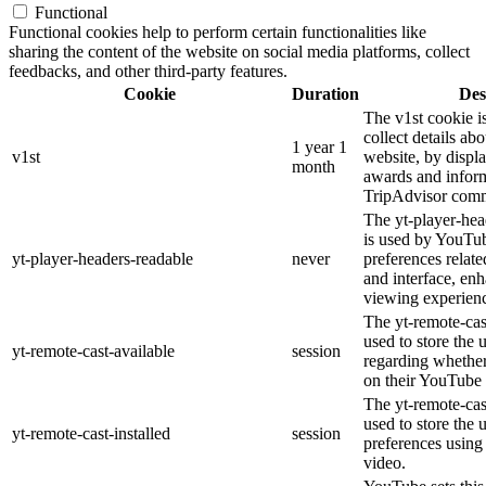
Functional
Functional cookies help to perform certain functionalities like
sharing the content of the website on social media platforms, collect
feedbacks, and other third-party features.
Cookie
Duration
Des
The v1st cookie i
collect details ab
1 year 1
v1st
website, by displ
month
awards and inform
TripAdvisor comm
The yt-player-hea
is used by YouTub
yt-player-headers-readable
never
preferences relat
and interface, enh
viewing experien
The yt-remote-cas
used to store the 
yt-remote-cast-available
session
regarding whether 
on their YouTube 
The yt-remote-cast
used to store the 
yt-remote-cast-installed
session
preferences usin
video.