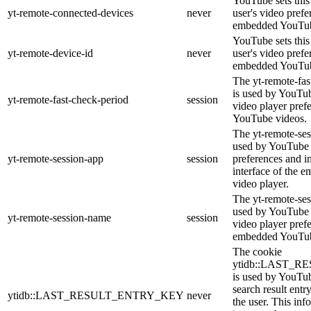
YouTube sets this 
yt-remote-connected-devices
never
user's video prefe
embedded YouTub
YouTube sets this 
yt-remote-device-id
never
user's video prefe
embedded YouTub
The yt-remote-fas
is used by YouTube
yt-remote-fast-check-period
session
video player pref
YouTube videos.
The yt-remote-ses
used by YouTube t
yt-remote-session-app
session
preferences and i
interface of the
video player.
The yt-remote-ses
used by YouTube t
yt-remote-session-name
session
video player pref
embedded YouTub
The cookie
ytidb::LAST_
is used by YouTube
search result entr
ytidb::LAST_RESULT_ENTRY_KEY
never
the user. This inf