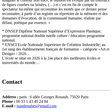
imaginer le contour non tracé, le buisson est évoqué par un entrelacs
de lignes courbes ou brisées, (…) et c’est en fin de compte le
spectateur lui-même qui reconstitue les motifs que ce dernier pense
reconnaitre, à partir d’un registre ou répertoire de la mémoire et des
domaines d’évocation, de la communauté humaine, réaliste par
défaut, poétique par essence. »
* DNSEP Diplôme National Supérieur d’Expression Plastique;
programme national double tutelle culture / éducation programme
national.
* ENSCI Ecole Nationale Superieure de Créattion Industrielle; au
1er rang des établissements français de formation – catégorie «Art et
Design» / 2026
.
L’école se situe en 2026 à la 24e place des meilleures écoles et
universités du monde…
Contact
Address :
paris : 6 allée Georges Rouault, 75020 Paris
Phone :
00 33 1 43 49 24 84
E-mail :
juandenubes@gmail.com