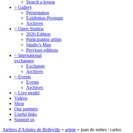
Search a lesson
> Gallery
Presentation
Exhibition Program
Archives
> Open Studios
2026 Edition
Participating artists
Studio’s Map
Previous editions
> International
exchanges
Exchange
Archives
> Events
Events
Archives
> Live model
Videos
Shop
Our partners
Useful links
Support us
Ateliers d'Artistes de Belleville
»
artiste
» juan de nubes / carlos