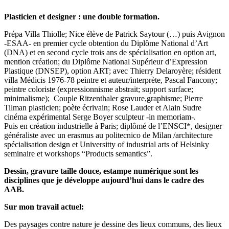
Plasticien et designer : une double formation.
Prépa Villa Thiolle; Nice élève de Patrick Saytour (…) puis Avignon
-ESAA- en premier cycle obtention du Diplôme National d’Art
(DNA) et en second cycle trois ans de spécialisation en option art,
mention création; du Diplôme National Supérieur d’Expression
Plastique (DNSEP), option ART; avec Thierry Delaroyère; résident
villa Médicis 1976-78 peintre et auteur/interprète, Pascal Fancony;
peintre coloriste (expressionnisme abstrait; support surface;
minimalisme); Couple Ritzenthaler gravure,graphisme; Pierre
Tilman plasticien; poète écrivain; Rose Lauder et Alain Sudre
cinéma expérimental Serge Boyer sculpteur -in memoriam-.
Puis en création industrielle à Paris; diplômé de l’ENSCI*, designer
généraliste avec un erasmus au politecnico de Milan /architecture
spécialisation design et Universitty of industrial arts of Helsinky
seminaire et workshops “Products semantics”.
Dessin, gravure taille douce, estampe numérique sont les
disciplines que je développe aujourd’hui dans le cadre des
AAB.
Sur mon travail actuel:
Des paysages contre nature je dessine des lieux communs, des lieux