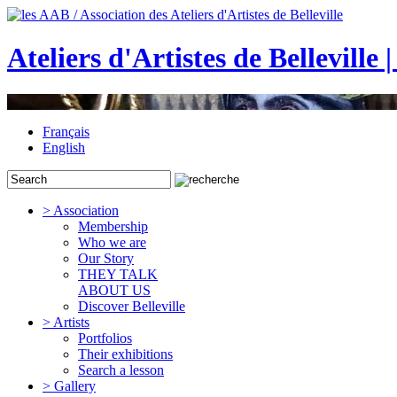
Ateliers d'Artistes de Belleville 
Français
English
> Association
Membership
Who we are
Our Story
THEY TALK
ABOUT US
Discover Belleville
> Artists
Portfolios
Their exhibitions
Search a lesson
> Gallery