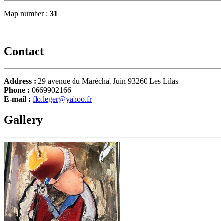
Map number :
31
Contact
Address :
29 avenue du Maréchal Juin 93260 Les Lilas
Phone :
0669902166
E-mail :
flo.leger@yahoo.fr
Gallery