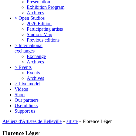
Presentation
Exhibition Program
Archives
> Open Studios
2026 Edition
Participating artists
Studio’s Map
Previous editions
> International
exchanges
Exchange
Archives
> Events
Events
Archives
> Live model
Videos
Shop
Our partners
Useful links
Support us
Ateliers d'Artistes de Belleville
»
artiste
» Florence Léger
Florence Léger