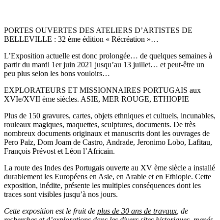
PORTES OUVERTES DES ATELIERS D’ARTISTES DE
BELLEVILLE : 32 ème édition « Récréation »…
L’Exposition actuelle est donc prolongée… de quelques semaines à
partir du mardi 1er juin 2021 jusqu’au 13 juillet… et peut-être un
peu plus selon les bons vouloirs…
EXPLORATEURS ET MISSIONNAIRES PORTUGAIS aux
XVIe/XVII ème siècles. ASIE, MER ROUGE, ETHIOPIE
Plus de 150 gravures, cartes, objets ethniques et cultuels, incunables,
rouleaux magiques, maquettes, sculptures, documents. De très
nombreux documents originaux et manuscrits dont les ouvrages de
Pero Païz, Dom Joam de Castro, Andrade, Jeronimo Lobo, Lafitau,
François Prévost et Léon l’Africain.
La route des Indes des Portugais ouverte au XV ème siècle a installé
durablement les Européens en Asie, en Arabie et en Ethiopie. Cette
exposition, inédite, présente les multiples conséquences dont les
traces sont visibles jusqu’à nos jours.
Cette exposition est le fruit de
plus de 30 ans de travaux
, de
recherches et d’explorations dans les divers sites historiques, menés