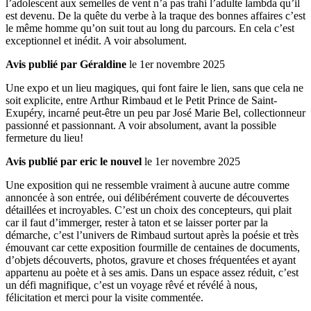
l’adolescent aux semelles de vent n’a pas trahi l’adulte lambda qu’il
est devenu. De la quête du verbe à la traque des bonnes affaires c’est
le même homme qu’on suit tout au long du parcours. En cela c’est
exceptionnel et inédit. A voir absolument.
Avis publié par Géraldine
le 1er novembre 2025
Une expo et un lieu magiques, qui font faire le lien, sans que cela ne
soit explicite, entre Arthur Rimbaud et le Petit Prince de Saint-
Exupéry, incarné peut-être un peu par José Marie Bel, collectionneur
passionné et passionnant. A voir absolument, avant la possible
fermeture du lieu!
Avis publié par eric le nouvel
le 1er novembre 2025
Une exposition qui ne ressemble vraiment à aucune autre comme
annoncée à son entrée, oui délibérément couverte de découvertes
détaillées et incroyables. C’est un choix des concepteurs, qui plait
car il faut d’immerger, rester à taton et se laisser porter par la
démarche, c’est l’univers de Rimbaud surtout après la poésie et très
émouvant car cette exposition fourmille de centaines de documents,
d’objets découverts, photos, gravure et choses fréquentées et ayant
appartenu au poète et à ses amis. Dans un espace assez réduit, c’est
un défi magnifique, c’est un voyage rêvé et révélé à nous,
félicitation et merci pour la visite commentée.