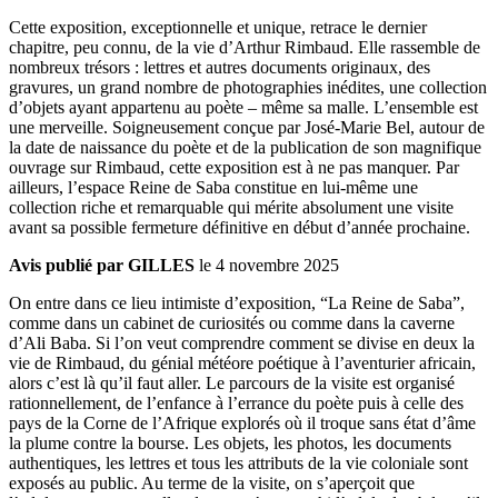
Cette exposition, exceptionnelle et unique, retrace le dernier
chapitre, peu connu, de la vie d’Arthur Rimbaud. Elle rassemble de
nombreux trésors : lettres et autres documents originaux, des
gravures, un grand nombre de photographies inédites, une collection
d’objets ayant appartenu au poète – même sa malle. L’ensemble est
une merveille. Soigneusement conçue par José-Marie Bel, autour de
la date de naissance du poète et de la publication de son magnifique
ouvrage sur Rimbaud, cette exposition est à ne pas manquer. Par
ailleurs, l’espace Reine de Saba constitue en lui-même une
collection riche et remarquable qui mérite absolument une visite
avant sa possible fermeture définitive en début d’année prochaine.
Avis publié par GILLES
le 4 novembre 2025
On entre dans ce lieu intimiste d’exposition, “La Reine de Saba”,
comme dans un cabinet de curiosités ou comme dans la caverne
d’Ali Baba. Si l’on veut comprendre comment se divise en deux la
vie de Rimbaud, du génial météore poétique à l’aventurier africain,
alors c’est là qu’il faut aller. Le parcours de la visite est organisé
rationnellement, de l’enfance à l’errance du poète puis à celle des
pays de la Corne de l’Afrique explorés où il troque sans état d’âme
la plume contre la bourse. Les objets, les photos, les documents
authentiques, les lettres et tous les attributs de la vie coloniale sont
exposés au public. Au terme de la visite, on s’aperçoit que