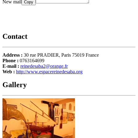
New mail
Copy
Contact
Address :
30 rue PRADIER, Paris 75019 France
Phone :
0763164699
E-mail :
reinedesaba2@orange.fr
Web :
http://www.espacereinedesaba.org
Gallery