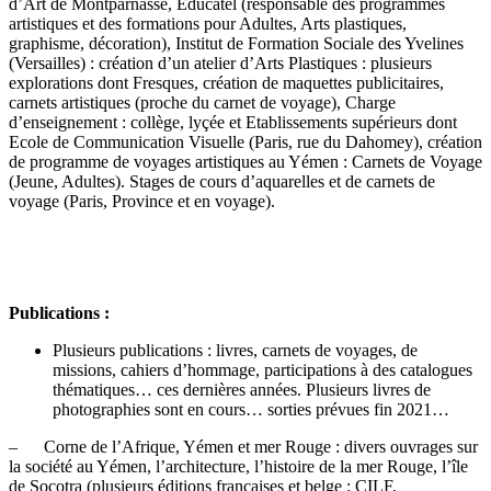
d’Art de Montparnasse, Educatel (responsable des programmes
artistiques et des formations pour Adultes, Arts plastiques,
graphisme, décoration), Institut de Formation Sociale des Yvelines
(Versailles) : création d’un atelier d’Arts Plastiques : plusieurs
explorations dont Fresques, création de maquettes publicitaires,
carnets artistiques (proche du carnet de voyage), Charge
d’enseignement : collège, lyçée et Etablissements supérieurs dont
Ecole de Communication Visuelle (Paris, rue du Dahomey), création
de programme de voyages artistiques au Yémen : Carnets de Voyage
(Jeune, Adultes). Stages de cours d’aquarelles et de carnets de
voyage (Paris, Province et en voyage).
Publications :
Plusieurs publications : livres, carnets de voyages, de
missions, cahiers d’hommage, participations à des catalogues
thématiques… ces dernières années. Plusieurs livres de
photographies sont en cours… sorties prévues fin 2021…
– Corne de l’Afrique, Yémen et mer Rouge : divers ouvrages sur
la société au Yémen, l’architecture, l’histoire de la mer Rouge, l’île
de Socotra (plusieurs éditions françaises et belge : CILF,