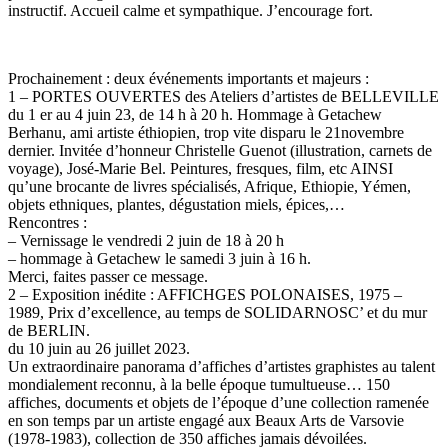
instructif. Accueil calme et sympathique. J’encourage fort.
Prochainement : deux événements importants et majeurs :
1 – PORTES OUVERTES des Ateliers d’artistes de BELLEVILLE
du 1 er au 4 juin 23, de 14 h à 20 h. Hommage à Getachew
Berhanu, ami artiste éthiopien, trop vite disparu le 21novembre
dernier. Invitée d’honneur Christelle Guenot (illustration, carnets de
voyage), José-Marie Bel. Peintures, fresques, film, etc AINSI
qu’une brocante de livres spécialisés, Afrique, Ethiopie, Yémen,
objets ethniques, plantes, dégustation miels, épices,…
Rencontres :
– Vernissage le vendredi 2 juin de 18 à 20 h
– hommage à Getachew le samedi 3 juin à 16 h.
Merci, faites passer ce message.
2 – Exposition inédite : AFFICHGES POLONAISES, 1975 –
1989, Prix d’excellence, au temps de SOLIDARNOSC’ et du mur
de BERLIN.
du 10 juin au 26 juillet 2023.
Un extraordinaire panorama d’affiches d’artistes graphistes au talent
mondialement reconnu, à la belle époque tumultueuse… 150
affiches, documents et objets de l’époque d’une collection ramenée
en son temps par un artiste engagé aux Beaux Arts de Varsovie
(1978-1983), collection de 350 affiches jamais dévoilées.