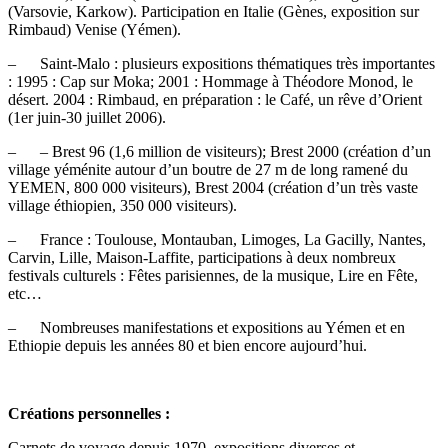
(Varsovie, Karkow). Participation en Italie (Gènes, exposition sur
Rimbaud) Venise (Yémen).
– Saint-Malo : plusieurs expositions thématiques très importantes
: 1995 : Cap sur Moka; 2001 : Hommage à Théodore Monod, le
désert. 2004 : Rimbaud, en préparation : le Café, un rêve d’Orient
(1er juin-30 juillet 2006).
– – Brest 96 (1,6 million de visiteurs); Brest 2000 (création d’un
village yéménite autour d’un boutre de 27 m de long ramené du
YEMEN, 800 000 visiteurs), Brest 2004 (création d’un très vaste
village éthiopien, 350 000 visiteurs).
– France : Toulouse, Montauban, Limoges, La Gacilly, Nantes,
Carvin, Lille, Maison-Laffite, participations à deux nombreux
festivals culturels : Fêtes parisiennes, de la musique, Lire en Fête,
etc…
– Nombreuses manifestations et expositions au Yémen et en
Ethiopie depuis les années 80 et bien encore aujourd’hui.
Créations personnelles :
Carnets de voyage depuis 1970, expositions diverses et