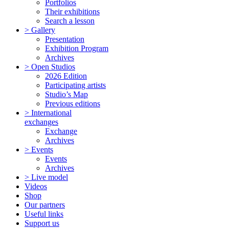
Portfolios
Their exhibitions
Search a lesson
> Gallery
Presentation
Exhibition Program
Archives
> Open Studios
2026 Edition
Participating artists
Studio’s Map
Previous editions
> International
exchanges
Exchange
Archives
> Events
Events
Archives
> Live model
Videos
Shop
Our partners
Useful links
Support us