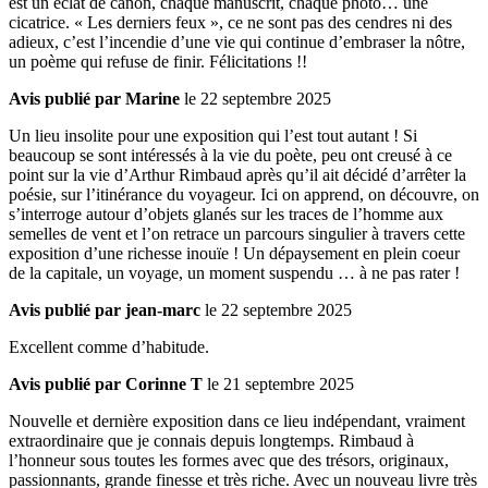
est un éclat de canon, chaque manuscrit, chaque photo… une
cicatrice. « Les derniers feux », ce ne sont pas des cendres ni des
adieux, c’est l’incendie d’une vie qui continue d’embraser la nôtre,
un poème qui refuse de finir. Félicitations !!
Avis publié par Marine
le 22 septembre 2025
Un lieu insolite pour une exposition qui l’est tout autant ! Si
beaucoup se sont intéressés à la vie du poète, peu ont creusé à ce
point sur la vie d’Arthur Rimbaud après qu’il ait décidé d’arrêter la
poésie, sur l’itinérance du voyageur. Ici on apprend, on découvre, on
s’interroge autour d’objets glanés sur les traces de l’homme aux
semelles de vent et l’on retrace un parcours singulier à travers cette
exposition d’une richesse inouïe ! Un dépaysement en plein coeur
de la capitale, un voyage, un moment suspendu … à ne pas rater !
Avis publié par jean-marc
le 22 septembre 2025
Excellent comme d’habitude.
Avis publié par Corinne T
le 21 septembre 2025
Nouvelle et dernière exposition dans ce lieu indépendant, vraiment
extraordinaire que je connais depuis longtemps. Rimbaud à
l’honneur sous toutes les formes avec que des trésors, originaux,
passionnants, grande finesse et très riche. Avec un nouveau livre très