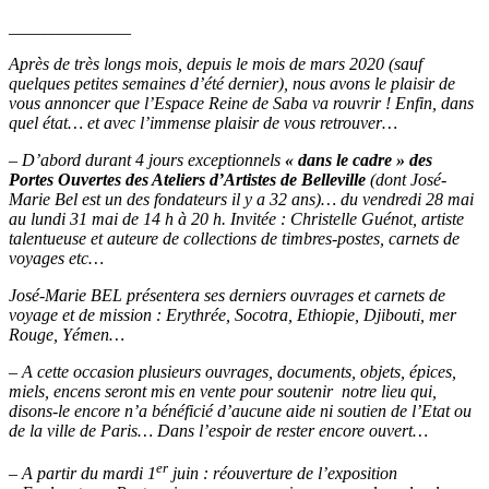
______________
Après de très longs mois, depuis le mois de mars 2020 (sauf
quelques petites semaines d’été dernier), nous avons le plaisir de
vous annoncer que l’Espace Reine de Saba va rouvrir ! Enfin, dans
quel état… et avec l’immense plaisir de vous retrouver…
– D’abord durant 4 jours exceptionnels
« dans le cadre » des
Portes Ouvertes des Ateliers d’Artistes de Belleville
(dont José-
Marie Bel est un des fondateurs il y a 32 ans)… du vendredi 28 mai
au lundi 31 mai de 14 h à 20 h. Invitée : Christelle Guénot, artiste
talentueuse et auteure de collections de timbres-postes, carnets de
voyages etc…
José-Marie BEL présentera ses derniers ouvrages et carnets de
voyage et de mission : Erythrée, Socotra, Ethiopie, Djibouti, mer
Rouge, Yémen…
– A cette occasion plusieurs ouvrages, documents, objets, épices,
miels, encens seront mis en vente pour soutenir notre lieu qui,
disons-le encore n’a bénéficié d’aucune aide ni soutien de l’Etat ou
de la ville de Paris… Dans l’espoir de rester encore ouvert…
er
– A partir du mardi 1
juin : réouverture de l’exposition