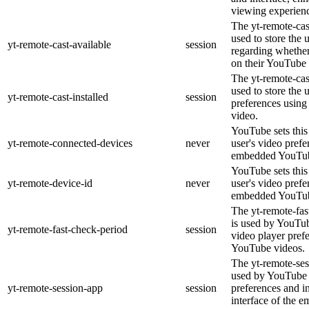
viewing experien
The yt-remote-cas
used to store the 
yt-remote-cast-available
session
regarding whether 
on their YouTube 
The yt-remote-cast
used to store the 
yt-remote-cast-installed
session
preferences usin
video.
YouTube sets this 
yt-remote-connected-devices
never
user's video prefe
embedded YouTub
YouTube sets this 
yt-remote-device-id
never
user's video prefe
embedded YouTub
The yt-remote-fas
is used by YouTube
yt-remote-fast-check-period
session
video player pref
YouTube videos.
The yt-remote-ses
used by YouTube t
yt-remote-session-app
session
preferences and i
interface of the