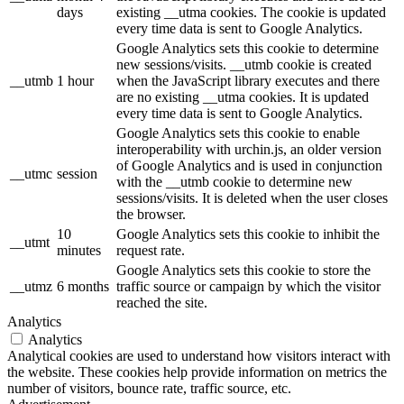
days
existing __utma cookies. The cookie is updated
every time data is sent to Google Analytics.
Google Analytics sets this cookie to determine
new sessions/visits. __utmb cookie is created
__utmb
1 hour
when the JavaScript library executes and there
are no existing __utma cookies. It is updated
every time data is sent to Google Analytics.
Google Analytics sets this cookie to enable
interoperability with urchin.js, an older version
of Google Analytics and is used in conjunction
__utmc
session
with the __utmb cookie to determine new
sessions/visits. It is deleted when the user closes
the browser.
10
Google Analytics sets this cookie to inhibit the
__utmt
minutes
request rate.
Google Analytics sets this cookie to store the
__utmz
6 months
traffic source or campaign by which the visitor
reached the site.
Analytics
Analytics
Analytical cookies are used to understand how visitors interact with
the website. These cookies help provide information on metrics the
number of visitors, bounce rate, traffic source, etc.