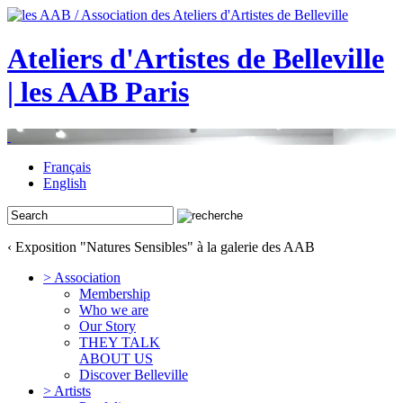
Ateliers d'Artistes de Belleville
| les AAB Paris
Français
English
‹ Exposition "Natures Sensibles" à la galerie des AAB
> Association
Membership
Who we are
Our Story
THEY TALK
ABOUT US
Discover Belleville
> Artists