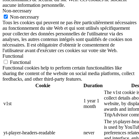
aucune information personnelle.
Non-necessary
Non-necessary
Tous les cookies qui peuvent ne pas être particulièrement nécessaires
au fonctionnement du site Web et qui sont utilisés spécifiquement
pour collecter des données personnelles de l'utilisateur via des
analyses, les autres contenus intégrés sont qualifiés de cookies non
nécessaires. Il est obligatoire d'obtenir le consentement de
l'utilisateur avant d'exécuter ces cookies sur votre site Web.
Functional
Functional
Functional cookies help to perform certain functionalities like
sharing the content of the website on social media platforms, collect
feedbacks, and other third-party features.
Cookie
Duration
Des
The v1st cookie i
collect details ab
1 year 1
v1st
website, by displ
month
awards and inform
TripAdvisor comm
The yt-player-hea
is used by YouTub
yt-player-headers-readable
never
preferences relat
and interface, enh