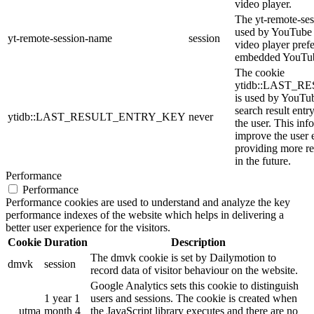
video player.
The yt-remote-ses
used by YouTube t
yt-remote-session-name
session
video player pref
embedded YouTub
The cookie
ytidb::LAST_
is used by YouTube
search result entr
ytidb::LAST_RESULT_ENTRY_KEY
never
the user. This inf
improve the user 
providing more re
in the future.
Performance
Performance
Performance cookies are used to understand and analyze the key
performance indexes of the website which helps in delivering a
better user experience for the visitors.
Cookie
Duration
Description
The dmvk cookie is set by Dailymotion to
dmvk
session
record data of visitor behaviour on the website.
Google Analytics sets this cookie to distinguish
1 year 1
users and sessions. The cookie is created when
__utma
month 4
the JavaScript library executes and there are no