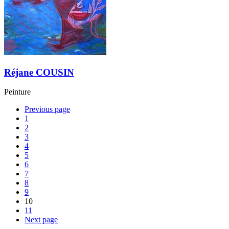
Réjane COUSIN
Peinture
Previous page
1
2
3
4
5
6
7
8
9
10
11
Next page