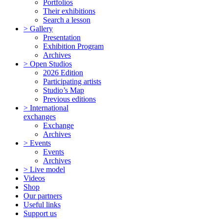
Portfolios
Their exhibitions
Search a lesson
> Gallery
Presentation
Exhibition Program
Archives
> Open Studios
2026 Edition
Participating artists
Studio’s Map
Previous editions
> International
exchanges
Exchange
Archives
> Events
Events
Archives
> Live model
Videos
Shop
Our partners
Useful links
Support us