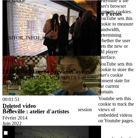
test_cookie
determine if the
00:00:41
minutes
user's browser
supports cookies.
Dans l'atelier d'Adriana Popovic (Teaser Portes
YouTube sets this
Ouvertes des AAB 2018)
cookie to measure
bandwidth,
Juin 2018
determining
VISITOR_INFO1_LIVE
6 months
whether the user
gets the new or
old player
interface.
00:02:50
YouTube sets this
cookie to store the
2013 Nuit Blanche ServaneCayeux
user's cookie
VISITOR_PRIVACY_METADATA
6 months
consent state for
Mai 2014
the current
domain.
Youtube sets this
00:01:51
cookie to track the
Deleted video
YSC
session
views of
Belleville : atelier d'artistes
embedded videos
Février 2014
on Youtube pages.
Juin 2022
Others
Others