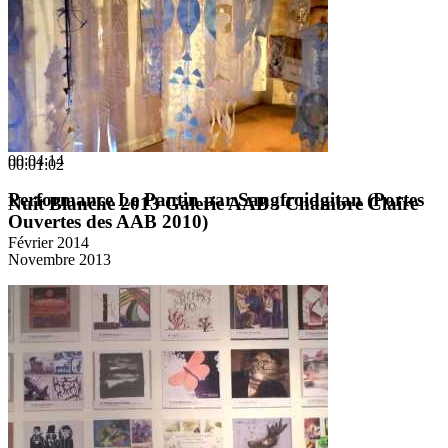
00:04:14
00:01:02
Performance Le Pantin par Sangfroidgitan (Portes
Nuit Blanche 2013 Galerie AAB : Chambre Claire
Ouvertes des AAB 2010)
Février 2014
Novembre 2013