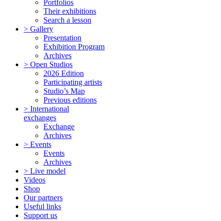
Portfolios
Their exhibitions
Search a lesson
> Gallery
Presentation
Exhibition Program
Archives
> Open Studios
2026 Edition
Participating artists
Studio’s Map
Previous editions
> International
exchanges
Exchange
Archives
> Events
Events
Archives
> Live model
Videos
Shop
Our partners
Useful links
Support us