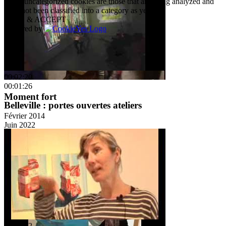
Other uncategorized cookies are those that are being analyzed and
have not been classified into a category as yet.
SAVE & ACCEPT
Powered by
00:02:20
00:01:26
Moment fort
Belleville : portes ouvertes ateliers
Février 2014
Juin 2022
00:26:32