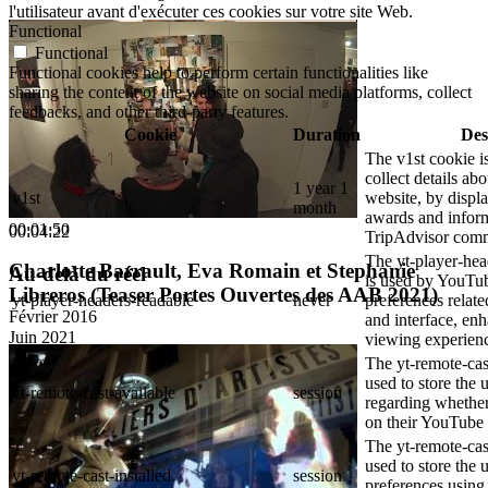
l'utilisateur avant d'exécuter ces cookies sur votre site Web.
Functional
Functional
Functional cookies help to perform certain functionalities like
sharing the content of the website on social media platforms, collect
feedbacks, and other third-party features.
Cookie
Duration
Des
The v1st cookie i
collect details ab
1 year 1
v1st
website, by displ
month
awards and inform
00:01:50
00:04:22
TripAdvisor comm
The yt-player-hea
Charlotte Barrault, Eva Romain et Stephanie
Au-delà du réel
is used by YouTub
Libreros (Teaser Portes Ouvertes des AAB 2021)
yt-player-headers-readable
never
preferences relat
Février 2016
and interface, enh
Juin 2021
viewing experien
The yt-remote-cas
used to store the 
yt-remote-cast-available
session
regarding whether 
on their YouTube 
The yt-remote-cast
used to store the 
yt-remote-cast-installed
session
preferences usin