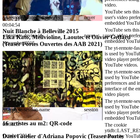
video.
YouTube sets this 
yt-remote-connected-devices
never
user's video prefe
00:02:21
embedded YouTub
00:04:54
YouTube sets this 
Nuit Blanche à Belleville 2015
yt-remote-device-id
never
user's video prefe
Lika Kato, Mellvioline, Laoutec et Olivier Geffard
embedded YouTub
Novembre 2015
(Teaser Portes Ouvertes des AAB 2021)
The yt-remote-fas
is used by YouTube
Juin 2021
yt-remote-fast-check-period
session
video player pref
YouTube videos.
The yt-remote-ses
used by YouTube t
yt-remote-session-app
session
preferences and i
interface of the
video player.
The yt-remote-ses
used by YouTube t
yt-remote-session-name
session
00:01:42
video player pref
embedded YouTub
16 artistes au m2: QR-code
00:03:37
The cookie
ytidb::LAST_
Octobre 2014
Dans l'atelier d'Adriana Popovic (Teaser Portes
is used by YouTube