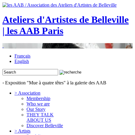
Ateliers d'Artistes de Belleville
| les AAB Paris
Français
English
‹ Exposition "Mue à quatre têtes" à la galerie des AAB
> Association
Membership
Who we are
Our Story
THEY TALK
ABOUT US
Discover Belleville
> Artists