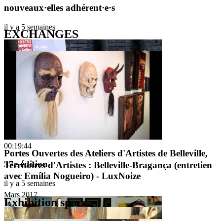
nouveaux·elles adhérent·e·s
il y a 5 semaines
EXCHANGES
00:02:41
00:19:44
Portes Ouvertes des Ateliers d'Artistes de Belleville,
37e édition
Territoires d'Artistes : Belleville-Bragança (entretien
avec Emília Nogueiro) - LuxNoize
il y a 5 semaines
Mars 2017
Exhibition space