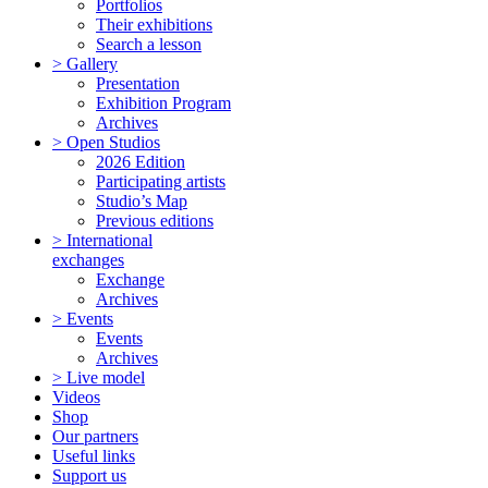
Portfolios
Their exhibitions
Search a lesson
> Gallery
Presentation
Exhibition Program
Archives
> Open Studios
2026 Edition
Participating artists
Studio’s Map
Previous editions
> International
exchanges
Exchange
Archives
> Events
Events
Archives
> Live model
Videos
Shop
Our partners
Useful links
Support us