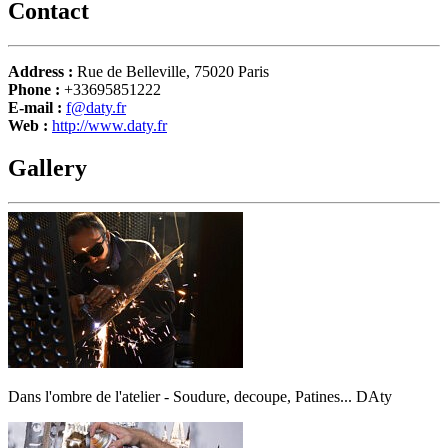
Contact
Address :
Rue de Belleville, 75020 Paris
Phone :
+33695851222
E-mail :
f@daty.fr
Web :
http://www.daty.fr
Gallery
Dans l'ombre de l'atelier - Soudure, decoupe, Patines... DAty