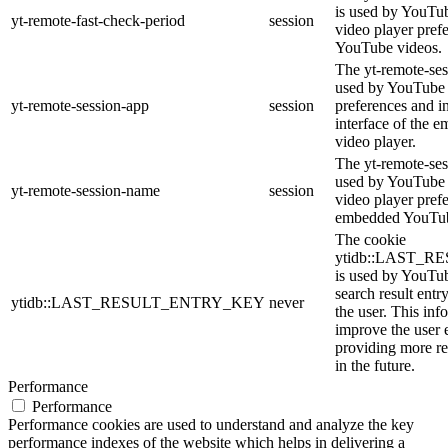
is used by YouTube
yt-remote-fast-check-period
session
video player pref
YouTube videos.
The yt-remote-ses
used by YouTube t
yt-remote-session-app
session
preferences and i
interface of the
video player.
The yt-remote-ses
used by YouTube t
yt-remote-session-name
session
video player pref
embedded YouTub
The cookie
ytidb::LAST_
is used by YouTube
search result entr
ytidb::LAST_RESULT_ENTRY_KEY
never
the user. This inf
improve the user 
providing more re
in the future.
Performance
Performance
Performance cookies are used to understand and analyze the key
performance indexes of the website which helps in delivering a