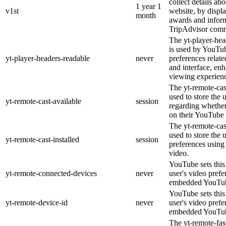
collect details ab
1 year 1
v1st
website, by displ
month
awards and inform
TripAdvisor comm
The yt-player-hea
is used by YouTub
yt-player-headers-readable
never
preferences relat
and interface, enh
viewing experien
The yt-remote-cas
used to store the 
yt-remote-cast-available
session
regarding whether 
on their YouTube 
The yt-remote-cast
used to store the 
yt-remote-cast-installed
session
preferences usin
video.
YouTube sets this 
yt-remote-connected-devices
never
user's video prefe
embedded YouTub
YouTube sets this 
yt-remote-device-id
never
user's video prefe
embedded YouTub
The yt-remote-fas