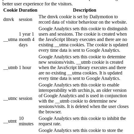
better user experience for the visitors.
Cookie
Duration
Description
The dmvk cookie is set by Dailymotion to
dmvk
session
record data of visitor behaviour on the website.
Google Analytics sets this cookie to distinguish
1 year 1
users and sessions. The cookie is created when
__utma
month 4
the JavaScript library executes and there are no
days
existing __utma cookies. The cookie is updated
every time data is sent to Google Analytics.
Google Analytics sets this cookie to determine
new sessions/visits. __utmb cookie is created
__utmb
1 hour
when the JavaScript library executes and there
are no existing __utma cookies. It is updated
every time data is sent to Google Analytics.
Google Analytics sets this cookie to enable
interoperability with urchin.js, an older version
of Google Analytics and is used in conjunction
__utmc
session
with the __utmb cookie to determine new
sessions/visits. It is deleted when the user closes
the browser.
10
Google Analytics sets this cookie to inhibit the
__utmt
minutes
request rate.
Google Analytics sets this cookie to store the