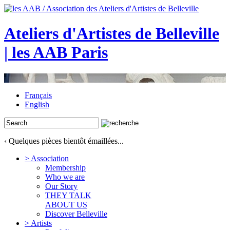
Ateliers d'Artistes de Belleville
| les AAB Paris
Français
English
‹ Quelques pièces bientôt émaillées...
> Association
Membership
Who we are
Our Story
THEY TALK
ABOUT US
Discover Belleville
> Artists