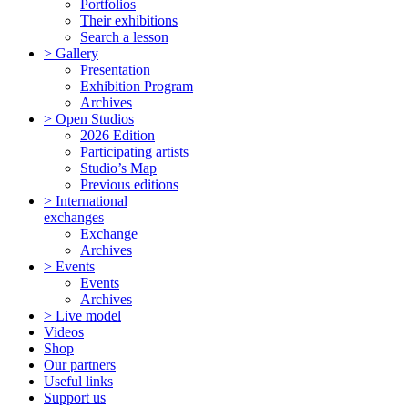
Portfolios
Their exhibitions
Search a lesson
> Gallery
Presentation
Exhibition Program
Archives
> Open Studios
2026 Edition
Participating artists
Studio’s Map
Previous editions
> International
exchanges
Exchange
Archives
> Events
Events
Archives
> Live model
Videos
Shop
Our partners
Useful links
Support us