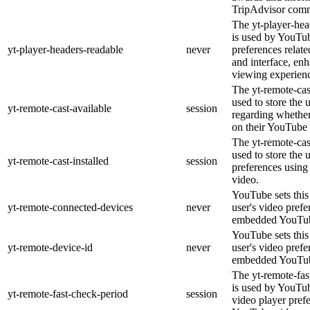
TripAdvisor comm
The yt-player-hea
is used by YouTub
yt-player-headers-readable
never
preferences relat
and interface, enh
viewing experien
The yt-remote-cas
used to store the 
yt-remote-cast-available
session
regarding whether 
on their YouTube 
The yt-remote-cast
used to store the 
yt-remote-cast-installed
session
preferences usin
video.
YouTube sets this 
yt-remote-connected-devices
never
user's video prefe
embedded YouTub
YouTube sets this 
yt-remote-device-id
never
user's video prefe
embedded YouTub
The yt-remote-fas
is used by YouTube
yt-remote-fast-check-period
session
video player pref