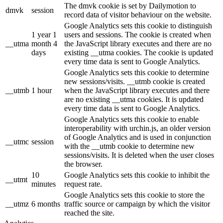
The dmvk cookie is set by Dailymotion to
dmvk
session
record data of visitor behaviour on the website.
Google Analytics sets this cookie to distinguish
1 year 1
users and sessions. The cookie is created when
__utma
month 4
the JavaScript library executes and there are no
days
existing __utma cookies. The cookie is updated
every time data is sent to Google Analytics.
Google Analytics sets this cookie to determine
new sessions/visits. __utmb cookie is created
__utmb
1 hour
when the JavaScript library executes and there
are no existing __utma cookies. It is updated
every time data is sent to Google Analytics.
Google Analytics sets this cookie to enable
interoperability with urchin.js, an older version
of Google Analytics and is used in conjunction
__utmc
session
with the __utmb cookie to determine new
sessions/visits. It is deleted when the user closes
the browser.
10
Google Analytics sets this cookie to inhibit the
__utmt
minutes
request rate.
Google Analytics sets this cookie to store the
__utmz
6 months
traffic source or campaign by which the visitor
reached the site.