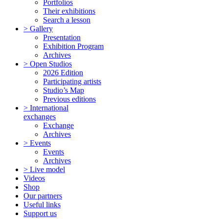
Portfolios
Their exhibitions
Search a lesson
> Gallery
Presentation
Exhibition Program
Archives
> Open Studios
2026 Edition
Participating artists
Studio’s Map
Previous editions
> International
exchanges
Exchange
Archives
> Events
Events
Archives
> Live model
Videos
Shop
Our partners
Useful links
Support us