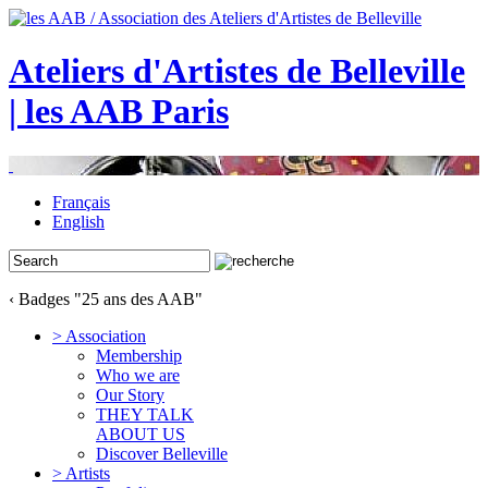
Ateliers d'Artistes de Belleville
| les AAB Paris
Français
English
‹ Badges "25 ans des AAB"
> Association
Membership
Who we are
Our Story
THEY TALK
ABOUT US
Discover Belleville
> Artists