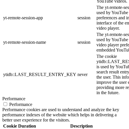
YouTube videos.
The yt-remote-ses
used by YouTube t
yt-remote-session-app
session
preferences and i
interface of the
video player.
The yt-remote-ses
used by YouTube t
yt-remote-session-name
session
video player pref
embedded YouTub
The cookie
ytidb::LAST_
is used by YouTube
search result entr
ytidb::LAST_RESULT_ENTRY_KEY
never
the user. This inf
improve the user 
providing more re
in the future.
Performance
Performance
Performance cookies are used to understand and analyze the key
performance indexes of the website which helps in delivering a
better user experience for the visitors.
Cookie
Duration
Description