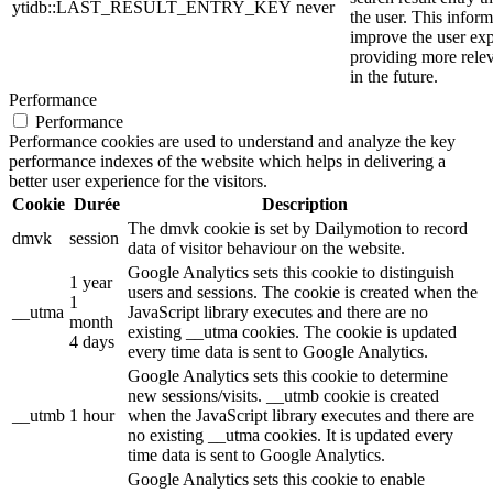
ytidb::LAST_RESULT_ENTRY_KEY
never
the user. This inform
improve the user ex
providing more relev
in the future.
Performance
Performance
Performance cookies are used to understand and analyze the key
performance indexes of the website which helps in delivering a
better user experience for the visitors.
Cookie
Durée
Description
The dmvk cookie is set by Dailymotion to record
dmvk
session
data of visitor behaviour on the website.
Google Analytics sets this cookie to distinguish
1 year
users and sessions. The cookie is created when the
1
__utma
JavaScript library executes and there are no
month
existing __utma cookies. The cookie is updated
4 days
every time data is sent to Google Analytics.
Google Analytics sets this cookie to determine
new sessions/visits. __utmb cookie is created
__utmb
1 hour
when the JavaScript library executes and there are
no existing __utma cookies. It is updated every
time data is sent to Google Analytics.
Google Analytics sets this cookie to enable