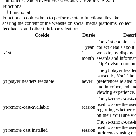
l'utilisateur avant d'exécuter ces cookies sur votre site Web.
Functional
Functional
Functional cookies help to perform certain functionalities like
sharing the content of the website on social media platforms, collect
feedbacks, and other third-party features.
Cookie
Durée
Descr
The v1st cookie is s
1 year
collect details about
v1st
1
website, by displayi
month
awards and informat
TripAdvisor commun
The yt-player-heade
is used by YouTube t
yt-player-headers-readable
never
preferences related 
and interface, enhanc
viewing experience.
The yt-remote-cast-a
used to store the use
yt-remote-cast-available
session
regarding whether ca
on their YouTube vid
The yt-remote-cast-in
used to store the use
yt-remote-cast-installed
session
preferences using 