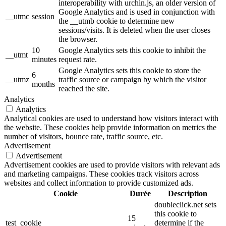
interoperability with urchin.js, an older version of
Google Analytics and is used in conjunction with
__utmc
session
the __utmb cookie to determine new
sessions/visits. It is deleted when the user closes
the browser.
10
Google Analytics sets this cookie to inhibit the
__utmt
minutes
request rate.
Google Analytics sets this cookie to store the
6
__utmz
traffic source or campaign by which the visitor
months
reached the site.
Analytics
Analytics
Analytical cookies are used to understand how visitors interact with
the website. These cookies help provide information on metrics the
number of visitors, bounce rate, traffic source, etc.
Advertisement
Advertisement
Advertisement cookies are used to provide visitors with relevant ads
and marketing campaigns. These cookies track visitors across
websites and collect information to provide customized ads.
Cookie
Durée
Description
doubleclick.net sets
this cookie to
15
test_cookie
determine if the