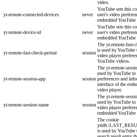
video.
YouTube sets this co
yt-remote-connected-devices
never
user's video prefere
embedded YouTube 
YouTube sets this co
yt-remote-device-id
never
user's video prefere
embedded YouTube 
The yt-remote-fast-
is used by YouTube t
yt-remote-fast-check-period
session
video player prefer
YouTube videos.
The yt-remote-sessio
used by YouTube to 
yt-remote-session-app
session
preferences and info
interface of the em
video player.
The yt-remote-sessi
used by YouTube to s
yt-remote-session-name
session
video player prefere
embedded YouTube 
The cookie
ytidb::LAST_RE
is used by YouTube to
search result entry t