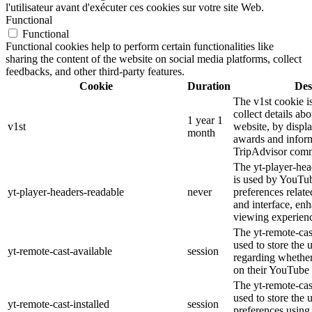
l'utilisateur avant d'exécuter ces cookies sur votre site Web.
Functional
Functional
Functional cookies help to perform certain functionalities like
sharing the content of the website on social media platforms, collect
feedbacks, and other third-party features.
Cookie
Duration
Des
The v1st cookie i
collect details ab
1 year 1
v1st
website, by displ
month
awards and inform
TripAdvisor comm
The yt-player-hea
is used by YouTub
yt-player-headers-readable
never
preferences relat
and interface, enh
viewing experien
The yt-remote-cas
used to store the 
yt-remote-cast-available
session
regarding whether 
on their YouTube 
The yt-remote-cast
used to store the 
yt-remote-cast-installed
session
preferences usin