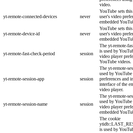
video.
YouTube sets this 
yt-remote-connected-devices
never
user's video prefe
embedded YouTub
YouTube sets this 
yt-remote-device-id
never
user's video prefe
embedded YouTub
The yt-remote-fas
is used by YouTube
yt-remote-fast-check-period
session
video player pref
YouTube videos.
The yt-remote-ses
used by YouTube t
yt-remote-session-app
session
preferences and i
interface of the
video player.
The yt-remote-ses
used by YouTube t
yt-remote-session-name
session
video player pref
embedded YouTub
The cookie
ytidb::LAST_
is used by YouTube