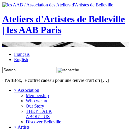
Ateliers d'Artistes de Belleville
| les AAB Paris
Français
English
‹ l'ArtBox, le coffret cadeau pour une œuvre d’art ori […]
> Association
Membership
Who we are
Our Story
THEY TALK
ABOUT US
Discover Belleville
> Artists