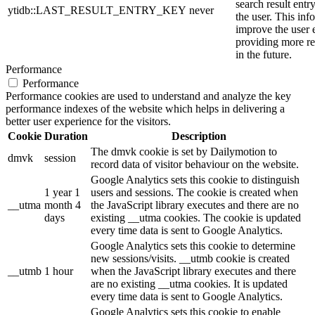
search result entr
ytidb::LAST_RESULT_ENTRY_KEY
never
the user. This inf
improve the user 
providing more re
in the future.
Performance
Performance
Performance cookies are used to understand and analyze the key
performance indexes of the website which helps in delivering a
better user experience for the visitors.
Cookie
Duration
Description
The dmvk cookie is set by Dailymotion to
dmvk
session
record data of visitor behaviour on the website.
Google Analytics sets this cookie to distinguish
1 year 1
users and sessions. The cookie is created when
__utma
month 4
the JavaScript library executes and there are no
days
existing __utma cookies. The cookie is updated
every time data is sent to Google Analytics.
Google Analytics sets this cookie to determine
new sessions/visits. __utmb cookie is created
__utmb
1 hour
when the JavaScript library executes and there
are no existing __utma cookies. It is updated
every time data is sent to Google Analytics.
Google Analytics sets this cookie to enable