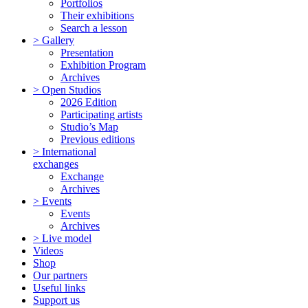
Portfolios
Their exhibitions
Search a lesson
> Gallery
Presentation
Exhibition Program
Archives
> Open Studios
2026 Edition
Participating artists
Studio’s Map
Previous editions
> International
exchanges
Exchange
Archives
> Events
Events
Archives
> Live model
Videos
Shop
Our partners
Useful links
Support us