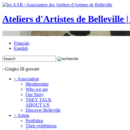
Ateliers d'Artistes de Belleville 
Français
English
‹ Gingko III gravure
> Association
Membership
Who we are
Our Story
THEY TALK
ABOUT US
Discover Belleville
> Artists
Portfolios
Their exhibitions