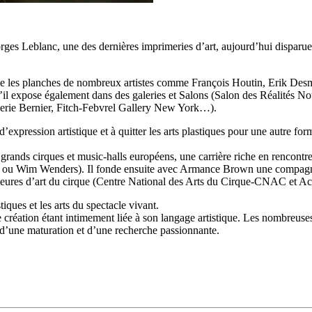
rges Leblanc, une des dernières imprimeries d’art, aujourd’hui disparue,
ime les planches de nombreux artistes comme François Houtin, Erik Desma
u’il expose également dans des galeries et Salons (Salon des Réalités 
lerie Bernier, Fitch-Febvrel Gallery New York…).
’expression artistique et à quitter les arts plastiques pour une autre fo
grands cirques et music-halls européens, une carrière riche en rencontres
en ou Wim Wenders). Il fonde ensuite avec Armance Brown une compagnie
rieures d’art du cirque (Centre National des Arts du Cirque-CNAC et Aca
iques et les arts du spectacle vivant.
réation étant intimement liée à son langage artistique. Les nombreuses ét
et d’une maturation et d’une recherche passionnante.