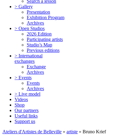
Search a lesson
> Gallery
Presentation
Exhibition Program
Archives
> Open Studios
2026 Edition
Participating artists
Studio’s Map
Previous editions
> International
exchanges
Exchange
Archives
> Events
Events
Archives
> Live model
Videos
Shop
Our partners
Useful links
Support us
Ateliers d'Artistes de Belleville
»
artiste
» Bruno Krief