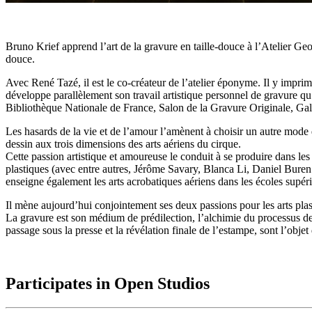
Bruno Krief apprend l’art de la gravure en taille-douce à l’Atelier Geo
douce.
Avec René Tazé, il est le co-créateur de l’atelier éponyme. Il y impr
développe parallèlement son travail artistique personnel de gravure q
Bibliothèque Nationale de France, Salon de la Gravure Originale, Ga
Les hasards de la vie et de l’amour l’amènent à choisir un autre mode d
dessin aux trois dimensions des arts aériens du cirque.
Cette passion artistique et amoureuse le conduit à se produire dans les 
plastiques (avec entre autres, Jérôme Savary, Blanca Li, Daniel Bur
enseigne également les arts acrobatiques aériens dans les écoles supé
Il mène aujourd’hui conjointement ses deux passions pour les arts plast
La gravure est son médium de prédilection, l’alchimie du processus de c
passage sous la presse et la révélation finale de l’estampe, sont l’obj
Participates in Open Studios