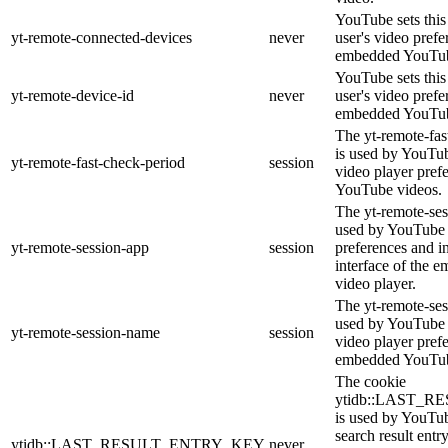
YouTube sets this 
yt-remote-connected-devices
never
user's video prefe
embedded YouTub
YouTube sets this 
yt-remote-device-id
never
user's video prefe
embedded YouTub
The yt-remote-fas
is used by YouTube
yt-remote-fast-check-period
session
video player pref
YouTube videos.
The yt-remote-ses
used by YouTube t
yt-remote-session-app
session
preferences and i
interface of the
video player.
The yt-remote-ses
used by YouTube t
yt-remote-session-name
session
video player pref
embedded YouTub
The cookie
ytidb::LAST_
is used by YouTube
search result entr
ytidb::LAST_RESULT_ENTRY_KEY
never