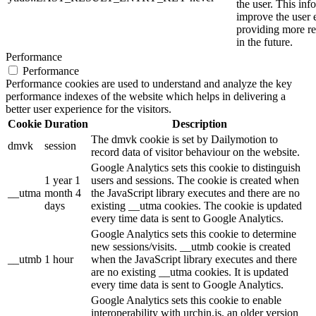
the user. This inf
improve the user 
providing more re
in the future.
Performance
Performance
Performance cookies are used to understand and analyze the key
performance indexes of the website which helps in delivering a
better user experience for the visitors.
Cookie
Duration
Description
The dmvk cookie is set by Dailymotion to
dmvk
session
record data of visitor behaviour on the website.
Google Analytics sets this cookie to distinguish
1 year 1
users and sessions. The cookie is created when
__utma
month 4
the JavaScript library executes and there are no
days
existing __utma cookies. The cookie is updated
every time data is sent to Google Analytics.
Google Analytics sets this cookie to determine
new sessions/visits. __utmb cookie is created
__utmb
1 hour
when the JavaScript library executes and there
are no existing __utma cookies. It is updated
every time data is sent to Google Analytics.
Google Analytics sets this cookie to enable
interoperability with urchin.js, an older version