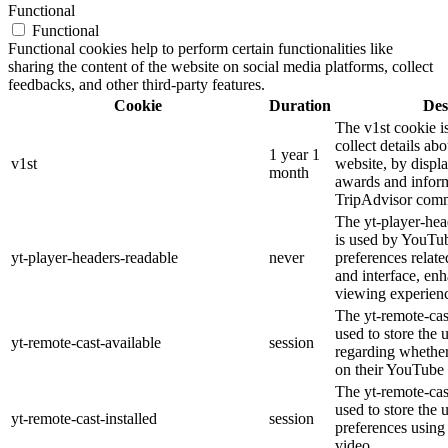
Functional
Functional
Functional cookies help to perform certain functionalities like
sharing the content of the website on social media platforms, collect
feedbacks, and other third-party features.
Cookie
Duration
Des
The v1st cookie i
collect details ab
1 year 1
v1st
website, by displ
month
awards and inform
TripAdvisor comm
The yt-player-hea
is used by YouTub
yt-player-headers-readable
never
preferences relat
and interface, enh
viewing experien
The yt-remote-cas
used to store the 
yt-remote-cast-available
session
regarding whether 
on their YouTube 
The yt-remote-cast
used to store the 
yt-remote-cast-installed
session
preferences usin
video.