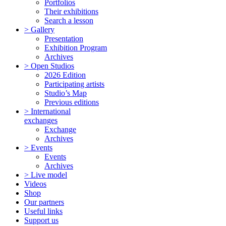
Portfolios
Their exhibitions
Search a lesson
> Gallery
Presentation
Exhibition Program
Archives
> Open Studios
2026 Edition
Participating artists
Studio’s Map
Previous editions
> International
exchanges
Exchange
Archives
> Events
Events
Archives
> Live model
Videos
Shop
Our partners
Useful links
Support us