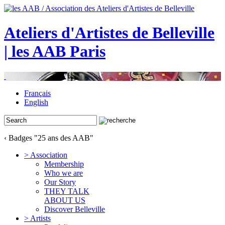
Ateliers d'Artistes de Belleville
| les AAB Paris
Français
English
‹ Badges "25 ans des AAB"
> Association
Membership
Who we are
Our Story
THEY TALK
ABOUT US
Discover Belleville
> Artists