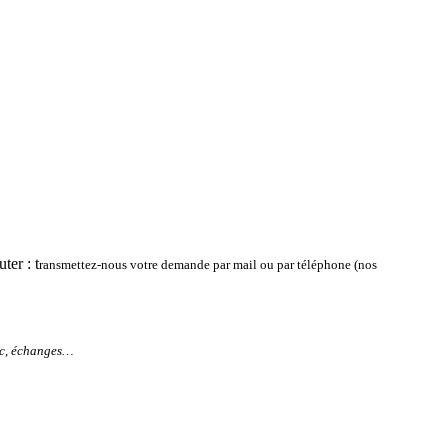
ter : t
ransmettez-nous votre demande par mail ou par téléphone (nos
lic, échanges…