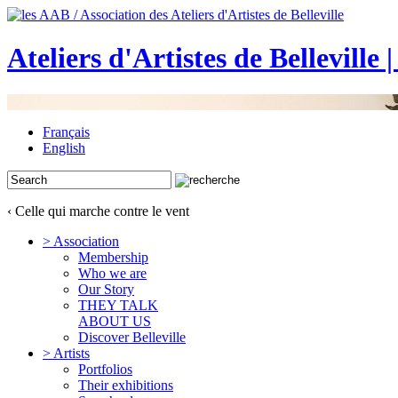
Ateliers d'Artistes de Belleville 
Français
English
‹ Celle qui marche contre le vent
> Association
Membership
Who we are
Our Story
THEY TALK
ABOUT US
Discover Belleville
> Artists
Portfolios
Their exhibitions