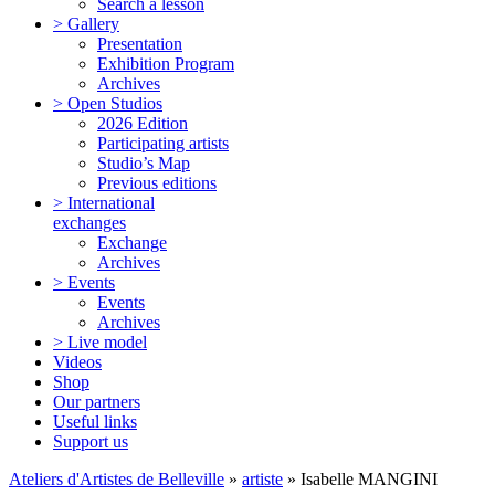
Search a lesson
> Gallery
Presentation
Exhibition Program
Archives
> Open Studios
2026 Edition
Participating artists
Studio’s Map
Previous editions
> International
exchanges
Exchange
Archives
> Events
Events
Archives
> Live model
Videos
Shop
Our partners
Useful links
Support us
Ateliers d'Artistes de Belleville
»
artiste
» Isabelle MANGINI