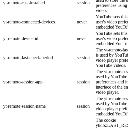
used to store the 
yt-remote-cast-installed
session
preferences usin
video.
YouTube sets this 
yt-remote-connected-devices
never
user's video prefe
embedded YouTub
YouTube sets this 
yt-remote-device-id
never
user's video prefe
embedded YouTub
The yt-remote-fas
is used by YouTube
yt-remote-fast-check-period
session
video player pref
YouTube videos.
The yt-remote-ses
used by YouTube t
yt-remote-session-app
session
preferences and i
interface of the
video player.
The yt-remote-ses
used by YouTube t
yt-remote-session-name
session
video player pref
embedded YouTub
The cookie
ytidb::LAST_