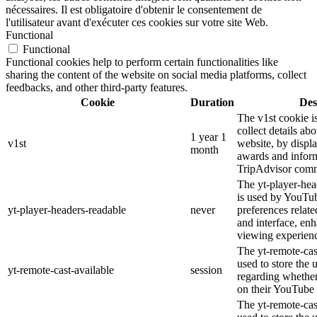
nécessaires. Il est obligatoire d'obtenir le consentement de
l'utilisateur avant d'exécuter ces cookies sur votre site Web.
Functional
Functional
Functional cookies help to perform certain functionalities like
sharing the content of the website on social media platforms, collect
feedbacks, and other third-party features.
Cookie
Duration
Des
The v1st cookie i
collect details ab
1 year 1
v1st
website, by displ
month
awards and inform
TripAdvisor comm
The yt-player-hea
is used by YouTub
yt-player-headers-readable
never
preferences relat
and interface, enh
viewing experien
The yt-remote-cas
used to store the 
yt-remote-cast-available
session
regarding whether 
on their YouTube 
The yt-remote-cast