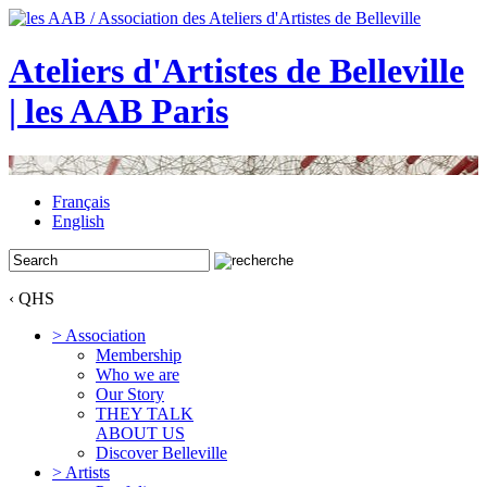
Ateliers d'Artistes de Belleville
| les AAB Paris
Français
English
‹ QHS
> Association
Membership
Who we are
Our Story
THEY TALK
ABOUT US
Discover Belleville
> Artists