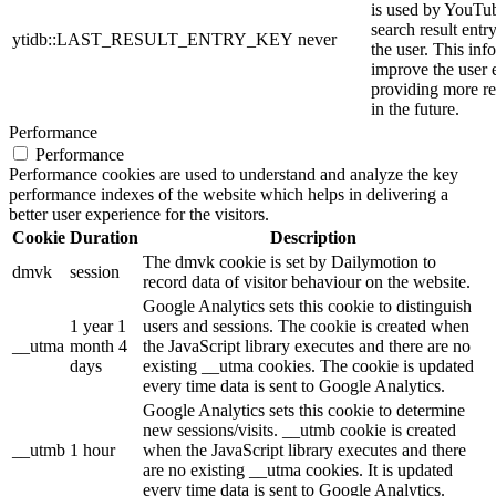
is used by YouTube
search result entr
ytidb::LAST_RESULT_ENTRY_KEY
never
the user. This inf
improve the user 
providing more re
in the future.
Performance
Performance
Performance cookies are used to understand and analyze the key
performance indexes of the website which helps in delivering a
better user experience for the visitors.
Cookie
Duration
Description
The dmvk cookie is set by Dailymotion to
dmvk
session
record data of visitor behaviour on the website.
Google Analytics sets this cookie to distinguish
1 year 1
users and sessions. The cookie is created when
__utma
month 4
the JavaScript library executes and there are no
days
existing __utma cookies. The cookie is updated
every time data is sent to Google Analytics.
Google Analytics sets this cookie to determine
new sessions/visits. __utmb cookie is created
__utmb
1 hour
when the JavaScript library executes and there
are no existing __utma cookies. It is updated
every time data is sent to Google Analytics.