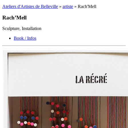
Ateliers d'Artistes de Belleville
»
artiste
» Rach'Mell
Rach’Mell
Sculpture, Installation
Book / Infos