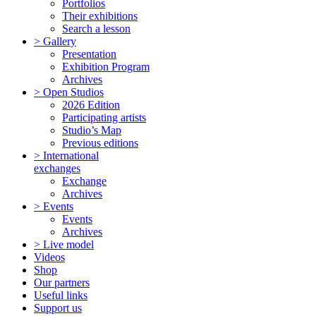
Portfolios
Their exhibitions
Search a lesson
> Gallery
Presentation
Exhibition Program
Archives
> Open Studios
2026 Edition
Participating artists
Studio’s Map
Previous editions
> International
exchanges
Exchange
Archives
> Events
Events
Archives
> Live model
Videos
Shop
Our partners
Useful links
Support us