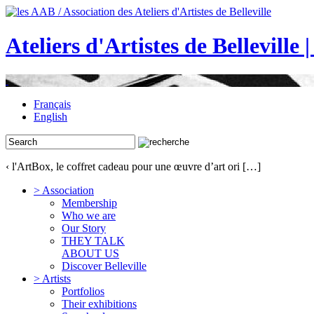
Ateliers d'Artistes de Belleville 
Français
English
‹ l'ArtBox, le coffret cadeau pour une œuvre d’art ori […]
> Association
Membership
Who we are
Our Story
THEY TALK
ABOUT US
Discover Belleville
> Artists
Portfolios
Their exhibitions