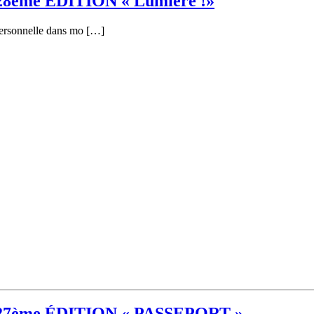
- 28éme ÉDITION « Lumière !»
personnelle dans mo […]
 - 27ème ÉDITION « PASSEPORT »