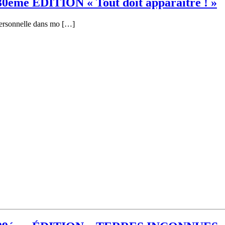
30éme ÉDITION « Tout doit apparaître ! »
personnelle dans mo […]