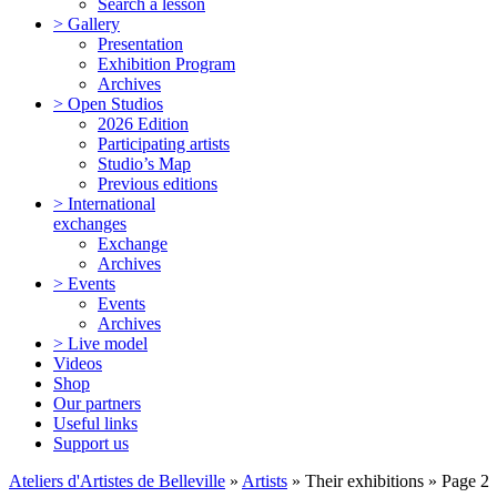
Search a lesson
> Gallery
Presentation
Exhibition Program
Archives
> Open Studios
2026 Edition
Participating artists
Studio’s Map
Previous editions
> International
exchanges
Exchange
Archives
> Events
Events
Archives
> Live model
Videos
Shop
Our partners
Useful links
Support us
Ateliers d'Artistes de Belleville
»
Artists
» Their exhibitions » Page 2