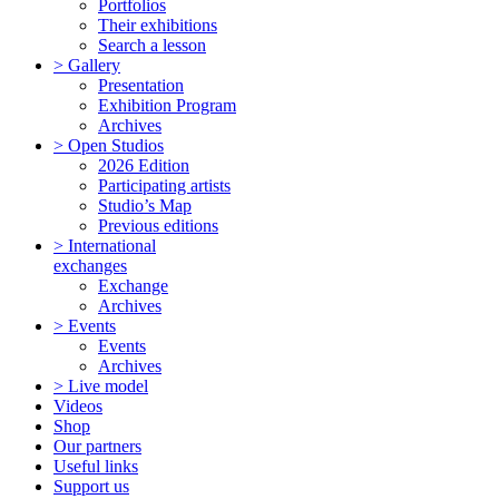
Portfolios
Their exhibitions
Search a lesson
> Gallery
Presentation
Exhibition Program
Archives
> Open Studios
2026 Edition
Participating artists
Studio’s Map
Previous editions
> International
exchanges
Exchange
Archives
> Events
Events
Archives
> Live model
Videos
Shop
Our partners
Useful links
Support us