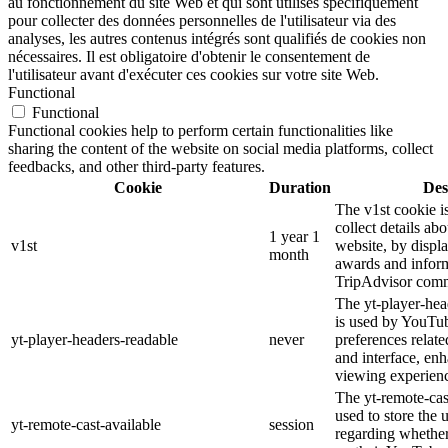
au fonctionnement du site Web et qui sont utilisés spécifiquement
pour collecter des données personnelles de l'utilisateur via des
analyses, les autres contenus intégrés sont qualifiés de cookies non
nécessaires. Il est obligatoire d'obtenir le consentement de
l'utilisateur avant d'exécuter ces cookies sur votre site Web.
Functional
Functional
Functional cookies help to perform certain functionalities like
sharing the content of the website on social media platforms, collect
feedbacks, and other third-party features.
Cookie
Duration
Des
The v1st cookie i
collect details ab
1 year 1
v1st
website, by displ
month
awards and inform
TripAdvisor comm
The yt-player-hea
is used by YouTub
yt-player-headers-readable
never
preferences relat
and interface, enh
viewing experien
The yt-remote-cas
used to store the 
yt-remote-cast-available
session
regarding whether 