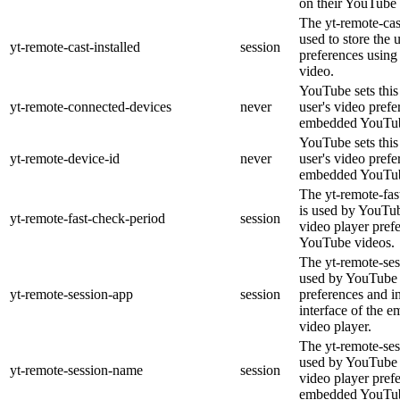
on their YouTube 
The yt-remote-cast
used to store the 
yt-remote-cast-installed
session
preferences usin
video.
YouTube sets this 
yt-remote-connected-devices
never
user's video prefe
embedded YouTub
YouTube sets this 
yt-remote-device-id
never
user's video prefe
embedded YouTub
The yt-remote-fas
is used by YouTube
yt-remote-fast-check-period
session
video player pref
YouTube videos.
The yt-remote-ses
used by YouTube t
yt-remote-session-app
session
preferences and i
interface of the
video player.
The yt-remote-ses
used by YouTube t
yt-remote-session-name
session
video player pref
embedded YouTub