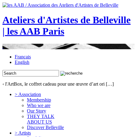
Ateliers d'Artistes de Belleville
| les AAB Paris
Français
English
‹ l'ArtBox, le coffret cadeau pour une œuvre d’art ori […]
> Association
Membership
Who we are
Our Story
THEY TALK
ABOUT US
Discover Belleville
> Artists