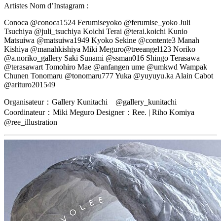
Artistes Nom d’Instagram :
Conoca @conoca1524 Ferumiseyoko @ferumise_yoko Juli
Tsuchiya @juli_tsuchiya Koichi Terai @terai.koichi Kunio
Matsuiwa @matsuiwa1949 Kyoko Sekine @contente3 Manah
Kishiya @manahkishiya Miki Meguro@treeangel123 Noriko
@a.noriko_gallery Saki Sunami @ssman016 Shingo Terasawa
@terasawart Tomohiro Mae @anfangen ume @umkwd Wampak
Chunen Tonomaru @tonomaru777 Yuka @yuyuyu.ka Alain Cabot
@arituro201549
Organisateur：Gallery Kunitachi @gallery_kunitachi
Coordinateur：Miki Meguro Designer：Ree. | Riho Komiya
@ree_illustration