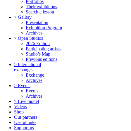
Portfolios
Their exhibitions
Search a lesson
> Gallery
Presentation
Exhibition Program
Archives
> Open Studios
2026 Edition
Participating artists
Studio’s Map
Previous editions
> International
exchanges
Exchange
Archives
> Events
Events
Archives
> Live model
Videos
Shop
Our partners
Useful links
Support us