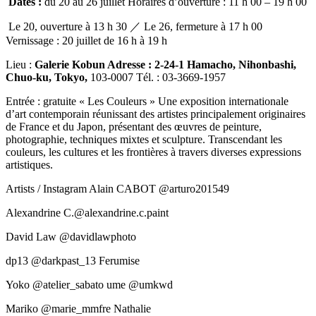
Dates :
du 20 au 26 juillet Horaires d’ouverture : 11 h 00 – 19 h 00
Le 20, ouverture à 13 h 30 ／ Le 26, fermeture à 17 h 00
Vernissage : 20 juillet de 16 h à 19 h
Lieu :
Galerie Kobun Adresse : 2-24-1 Hamacho, Nihonbashi,
Chuo-ku, Tokyo,
103-0007 Tél. : 03-3669-1957
Entrée : gratuite « Les Couleurs » Une exposition internationale
d’art contemporain réunissant des artistes principalement originaires
de France et du Japon, présentant des œuvres de peinture,
photographie, techniques mixtes et sculpture. Transcendant les
couleurs, les cultures et les frontières à travers diverses expressions
artistiques.
Artists / Instagram Alain CABOT @arturo201549
Alexandrine C.@alexandrine.c.paint
David Law @davidlawphoto
dp13 @darkpast_13 Ferumise
Yoko @atelier_sabato ume @umkwd
Mariko @marie_mmfre Nathalie