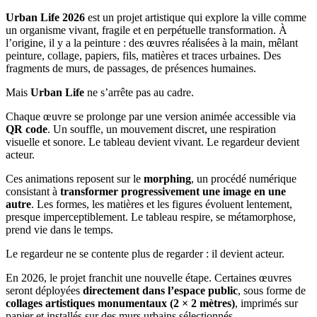
Urban Life 2026
est un projet artistique qui explore la ville comme
un organisme vivant, fragile et en perpétuelle transformation. À
l’origine, il y a la peinture : des œuvres réalisées à la main, mêlant
peinture, collage, papiers, fils, matières et traces urbaines. Des
fragments de murs, de passages, de présences humaines.
Mais
Urban Life
ne s’arrête pas au cadre.
Chaque œuvre se prolonge par une version animée accessible via
QR code
. Un souffle, un mouvement discret, une respiration
visuelle et sonore. Le tableau devient vivant. Le regardeur devient
acteur.
Ces animations reposent sur le
morphing
, un procédé numérique
consistant à
transformer progressivement une image en une
autre
. Les formes, les matières et les figures évoluent lentement,
presque imperceptiblement. Le tableau respire, se métamorphose,
prend vie dans le temps.
Le regardeur ne se contente plus de regarder : il devient acteur.
En 2026, le projet franchit une nouvelle étape. Certaines œuvres
seront déployées
directement dans l’espace public
, sous forme de
collages artistiques monumentaux (2 × 2 mètres)
, imprimés sur
papier et installés sur des murs urbains sélectionnés.