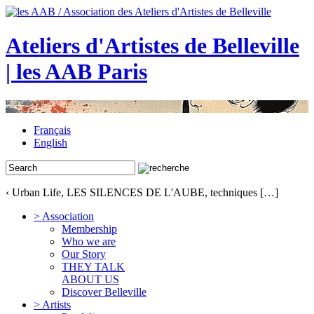
Ateliers d'Artistes de Belleville
| les AAB Paris
Français
English
‹ Urban Life, LES SILENCES DE L'AUBE, techniques […]
> Association
Membership
Who we are
Our Story
THEY TALK
ABOUT US
Discover Belleville
> Artists