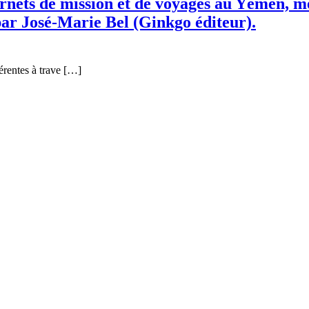
nets de mission et de voyages au Yémen, mer
r José-Marie Bel (Ginkgo éditeur).
érentes à trave […]