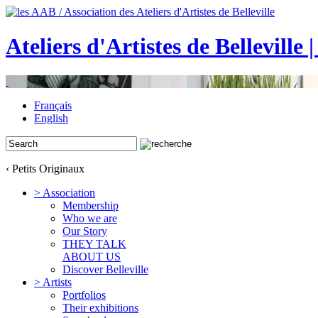
Ateliers d'Artistes de Belleville 
Français
English
‹ Petits Originaux
> Association
Membership
Who we are
Our Story
THEY TALK
ABOUT US
Discover Belleville
> Artists
Portfolios
Their exhibitions