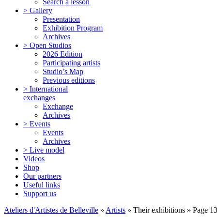
Search a lesson
> Gallery
Presentation
Exhibition Program
Archives
> Open Studios
2026 Edition
Participating artists
Studio’s Map
Previous editions
> International
exchanges
Exchange
Archives
> Events
Events
Archives
> Live model
Videos
Shop
Our partners
Useful links
Support us
Ateliers d'Artistes de Belleville
»
Artists
» Their exhibitions » Page 1