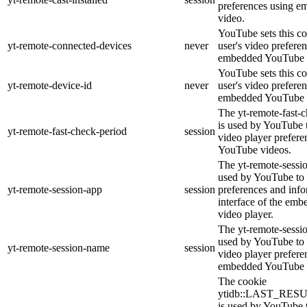
preferences using 
video.
YouTube sets this co
yt-remote-connected-devices
never
user's video prefere
embedded YouTube 
YouTube sets this co
yt-remote-device-id
never
user's video prefere
embedded YouTube 
The yt-remote-fast-
is used by YouTube t
yt-remote-fast-check-period
session
video player prefer
YouTube videos.
The yt-remote-sessio
used by YouTube to 
yt-remote-session-app
session
preferences and info
interface of the em
video player.
The yt-remote-sessi
used by YouTube to s
yt-remote-session-name
session
video player prefere
embedded YouTube 
The cookie
ytidb::LAST_RE
is used by YouTube to