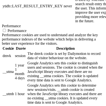
search result entry t
ytidb::LAST_RESULT_ENTRY_KEY
never
the user. This inform
improve the user ex
providing more relev
in the future.
Performance
Performance
Performance cookies are used to understand and analyze the key
performance indexes of the website which helps in delivering a
better user experience for the visitors.
Cookie
Durée
Description
The dmvk cookie is set by Dailymotion to record
dmvk
session
data of visitor behaviour on the website.
Google Analytics sets this cookie to distinguish
1 year
users and sessions. The cookie is created when the
1
__utma
JavaScript library executes and there are no
month
existing __utma cookies. The cookie is updated
4 days
every time data is sent to Google Analytics.
Google Analytics sets this cookie to determine
new sessions/visits. __utmb cookie is created
__utmb
1 hour
when the JavaScript library executes and there are
no existing __utma cookies. It is updated every
time data is sent to Google Analytics.