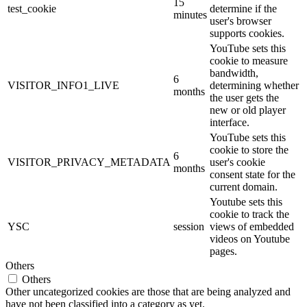
15
test_cookie
determine if the
minutes
user's browser
supports cookies.
YouTube sets this
cookie to measure
bandwidth,
6
VISITOR_INFO1_LIVE
determining whether
months
the user gets the
new or old player
interface.
YouTube sets this
cookie to store the
6
VISITOR_PRIVACY_METADATA
user's cookie
months
consent state for the
current domain.
Youtube sets this
cookie to track the
YSC
session
views of embedded
videos on Youtube
pages.
Others
Others
Other uncategorized cookies are those that are being analyzed and
have not been classified into a category as yet.