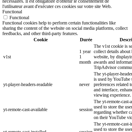
nécessaires. Il est obligatoire d'obtenir le consentement de
l'utilisateur avant d'exécuter ces cookies sur votre site Web.
Functional
Functional
Functional cookies help to perform certain functionalities like
sharing the content of the website on social media platforms, collect
feedbacks, and other third-party features.
Cookie
Durée
Descr
The v1st cookie is s
1 year
collect details about
v1st
1
website, by displayi
month
awards and informat
TripAdvisor commun
The yt-player-heade
is used by YouTube t
yt-player-headers-readable
never
preferences related 
and interface, enhanc
viewing experience.
The yt-remote-cast-a
used to store the use
yt-remote-cast-available
session
regarding whether ca
on their YouTube vid
The yt-remote-cast-in
used to store the use
yt-remote-cast-installed
session