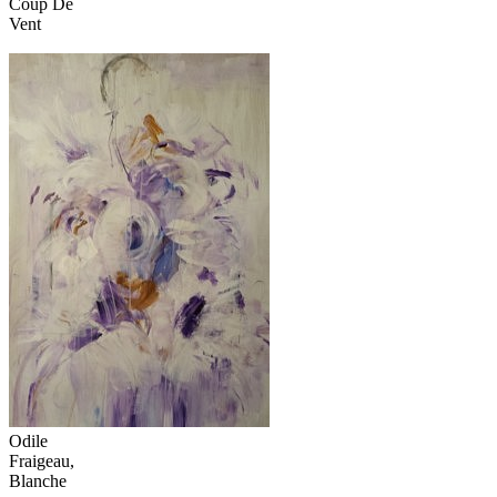
Coup De
Vent
Odile
Fraigeau,
Blanche