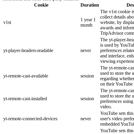
Cookie
Duration
Des
The v1st cookie i
collect details ab
1 year 1
v1st
website, by displ
month
awards and inform
TripAdvisor comm
The yt-player-hea
is used by YouTub
yt-player-headers-readable
never
preferences relat
and interface, enh
viewing experien
The yt-remote-cas
used to store the 
yt-remote-cast-available
session
regarding whether 
on their YouTube 
The yt-remote-cast
used to store the 
yt-remote-cast-installed
session
preferences usin
video.
YouTube sets this 
yt-remote-connected-devices
never
user's video prefe
embedded YouTub
YouTube sets this 