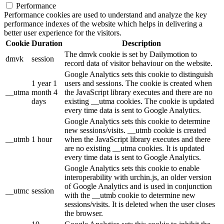
Performance
Performance cookies are used to understand and analyze the key
performance indexes of the website which helps in delivering a
better user experience for the visitors.
Cookie
Duration
Description
The dmvk cookie is set by Dailymotion to
dmvk
session
record data of visitor behaviour on the website.
Google Analytics sets this cookie to distinguish
1 year 1
users and sessions. The cookie is created when
__utma
month 4
the JavaScript library executes and there are no
days
existing __utma cookies. The cookie is updated
every time data is sent to Google Analytics.
Google Analytics sets this cookie to determine
new sessions/visits. __utmb cookie is created
__utmb
1 hour
when the JavaScript library executes and there
are no existing __utma cookies. It is updated
every time data is sent to Google Analytics.
Google Analytics sets this cookie to enable
interoperability with urchin.js, an older version
of Google Analytics and is used in conjunction
__utmc
session
with the __utmb cookie to determine new
sessions/visits. It is deleted when the user closes
the browser.