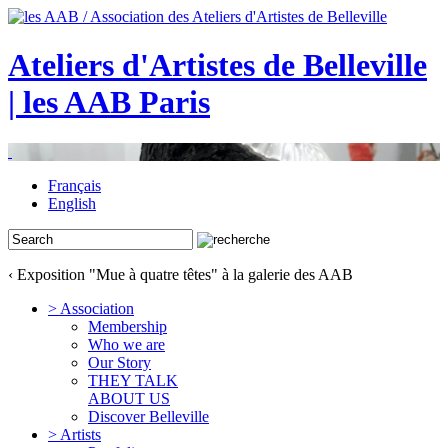
Ateliers d'Artistes de Belleville
| les AAB Paris
Français
English
‹ Exposition "Mue à quatre têtes" à la galerie des AAB
> Association
Membership
Who we are
Our Story
THEY TALK
ABOUT US
Discover Belleville
> Artists