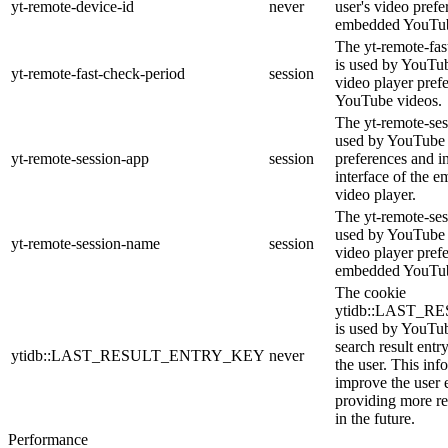
yt-remote-device-id
never
user's video prefe
embedded YouTub
The yt-remote-fas
is used by YouTube
yt-remote-fast-check-period
session
video player pref
YouTube videos.
The yt-remote-ses
used by YouTube t
yt-remote-session-app
session
preferences and i
interface of the
video player.
The yt-remote-ses
used by YouTube t
yt-remote-session-name
session
video player pref
embedded YouTub
The cookie
ytidb::LAST_
is used by YouTube
search result entr
ytidb::LAST_RESULT_ENTRY_KEY
never
the user. This inf
improve the user 
providing more re
in the future.
Performance