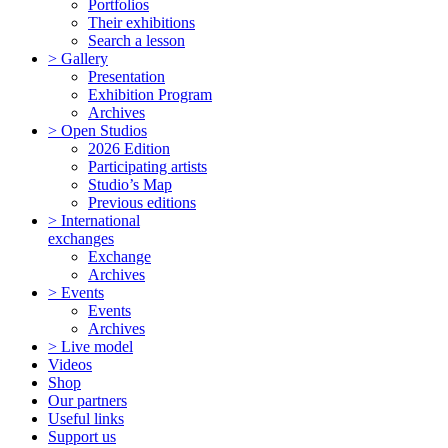
Portfolios
Their exhibitions
Search a lesson
> Gallery
Presentation
Exhibition Program
Archives
> Open Studios
2026 Edition
Participating artists
Studio’s Map
Previous editions
> International
exchanges
Exchange
Archives
> Events
Events
Archives
> Live model
Videos
Shop
Our partners
Useful links
Support us