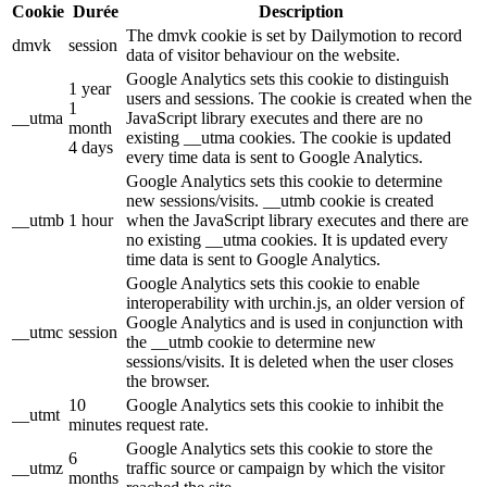
Cookie
Durée
Description
The dmvk cookie is set by Dailymotion to record
dmvk
session
data of visitor behaviour on the website.
Google Analytics sets this cookie to distinguish
1 year
users and sessions. The cookie is created when the
1
__utma
JavaScript library executes and there are no
month
existing __utma cookies. The cookie is updated
4 days
every time data is sent to Google Analytics.
Google Analytics sets this cookie to determine
new sessions/visits. __utmb cookie is created
__utmb
1 hour
when the JavaScript library executes and there are
no existing __utma cookies. It is updated every
time data is sent to Google Analytics.
Google Analytics sets this cookie to enable
interoperability with urchin.js, an older version of
Google Analytics and is used in conjunction with
__utmc
session
the __utmb cookie to determine new
sessions/visits. It is deleted when the user closes
the browser.
10
Google Analytics sets this cookie to inhibit the
__utmt
minutes
request rate.
Google Analytics sets this cookie to store the
6
__utmz
traffic source or campaign by which the visitor
months