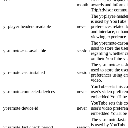
month
awards and informat
TripAdvisor commun
The yt-player-heade
is used by YouTube t
yt-player-headers-readable
never
preferences related 
and interface, enhanc
viewing experience.
The yt-remote-cast-a
used to store the use
yt-remote-cast-available
session
regarding whether ca
on their YouTube vid
The yt-remote-cast-in
used to store the use
yt-remote-cast-installed
session
preferences using 
video.
YouTube sets this co
yt-remote-connected-devices
never
user's video prefere
embedded YouTube 
YouTube sets this co
yt-remote-device-id
never
user's video prefere
embedded YouTube 
The yt-remote-fast-
is used by YouTube t
yt-remote-fast-check-period
session