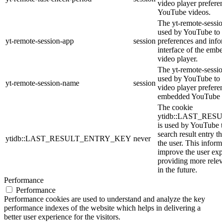
video player prefer
YouTube videos.
The yt-remote-sessio
used by YouTube to 
yt-remote-session-app
session
preferences and info
interface of the em
video player.
The yt-remote-sessi
used by YouTube to s
yt-remote-session-name
session
video player prefere
embedded YouTube 
The cookie
ytidb::LAST_RE
is used by YouTube to
search result entry t
ytidb::LAST_RESULT_ENTRY_KEY
never
the user. This inform
improve the user ex
providing more relev
in the future.
Performance
Performance
Performance cookies are used to understand and analyze the key
performance indexes of the website which helps in delivering a
better user experience for the visitors.