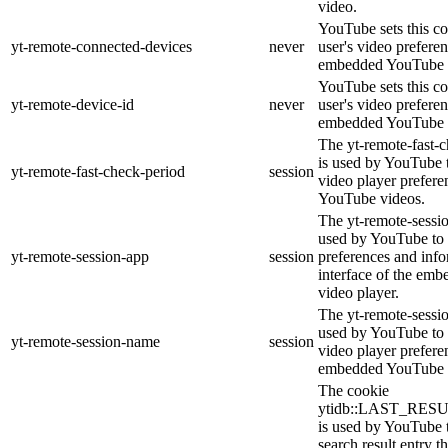
video.
YouTube sets this co
yt-remote-connected-devices
never
user's video prefere
embedded YouTube 
YouTube sets this co
yt-remote-device-id
never
user's video prefere
embedded YouTube 
The yt-remote-fast-
is used by YouTube t
yt-remote-fast-check-period
session
video player prefer
YouTube videos.
The yt-remote-sessio
used by YouTube to 
yt-remote-session-app
session
preferences and info
interface of the em
video player.
The yt-remote-sessi
used by YouTube to s
yt-remote-session-name
session
video player prefere
embedded YouTube 
The cookie
ytidb::LAST_RE
is used by YouTube to
search result entry t