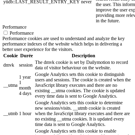
ytidb::LAST_RESULT_ENTRY_KEY
never
the user. This inform
improve the user ex
providing more relev
in the future.
Performance
Performance
Performance cookies are used to understand and analyze the key
performance indexes of the website which helps in delivering a
better user experience for the visitors.
Cookie
Durée
Description
The dmvk cookie is set by Dailymotion to record
dmvk
session
data of visitor behaviour on the website.
Google Analytics sets this cookie to distinguish
1 year
users and sessions. The cookie is created when the
1
__utma
JavaScript library executes and there are no
month
existing __utma cookies. The cookie is updated
4 days
every time data is sent to Google Analytics.
Google Analytics sets this cookie to determine
new sessions/visits. __utmb cookie is created
__utmb
1 hour
when the JavaScript library executes and there are
no existing __utma cookies. It is updated every
time data is sent to Google Analytics.
Google Analytics sets this cookie to enable