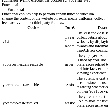
l'utilisateur avant d'exécuter ces cookies sur votre site Web.
Functional
Functional
Functional cookies help to perform certain functionalities like
sharing the content of the website on social media platforms, collect
feedbacks, and other third-party features.
Cookie
Durée
Descr
The v1st cookie is s
1 year
collect details about
v1st
1
website, by displayi
month
awards and informat
TripAdvisor commun
The yt-player-heade
is used by YouTube t
yt-player-headers-readable
never
preferences related 
and interface, enhanc
viewing experience.
The yt-remote-cast-a
used to store the use
yt-remote-cast-available
session
regarding whether ca
on their YouTube vid
The yt-remote-cast-in
used to store the use
yt-remote-cast-installed
session
preferences using 