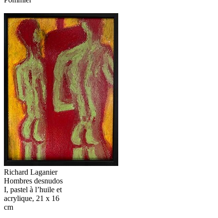
Richard‬‭ Laganier‬‭
Hombres‬‭ desnudos‬‭
I‬‭, pastel‬‭ à‬‭ l’huile‬‭ et‬‭
acrylique,‬‭ 21‬‭ x‬‭ 16‬‭
cm