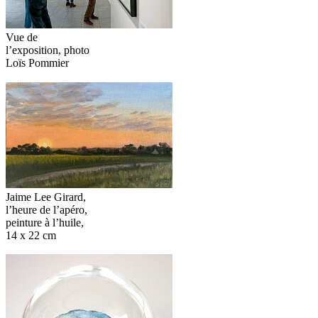
Vue de
l’exposition, photo
Loïs Pommier
Jaime‬‭ Lee‬‭ Girard‬‭,
l’heure‬‭ de‬‭ l’apéro‬‭,‬
peinture‬‭ à‬‭ l’huile,‬‭
14‬‭ x‬‭ 22‬‭ cm