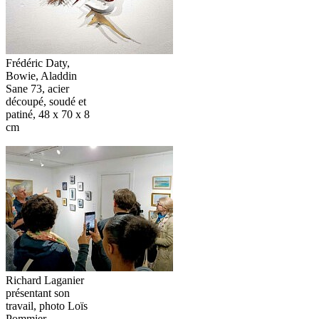
Frédéric‬‭ Daty,
Bowie‬‭,‬‭ Aladdin‬‭
Sane‬‭ 73‬‭, acier‬‭
découpé,‬‭ soudé‬‭ et‬‭
patiné,‬‭ 48‬‭ x‬‭ 70‬‭ x‬‭ 8‬‭
cm
Richard‬‭ Laganier
présentant son
travail, photo Loïs
Pommier