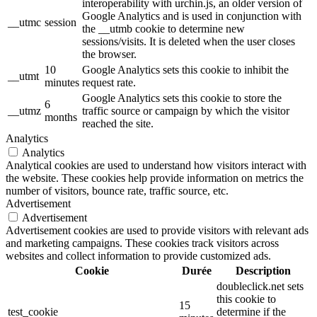
interoperability with urchin.js, an older version of
Google Analytics and is used in conjunction with
__utmc
session
the __utmb cookie to determine new
sessions/visits. It is deleted when the user closes
the browser.
10
Google Analytics sets this cookie to inhibit the
__utmt
minutes
request rate.
Google Analytics sets this cookie to store the
6
__utmz
traffic source or campaign by which the visitor
months
reached the site.
Analytics
Analytics
Analytical cookies are used to understand how visitors interact with
the website. These cookies help provide information on metrics the
number of visitors, bounce rate, traffic source, etc.
Advertisement
Advertisement
Advertisement cookies are used to provide visitors with relevant ads
and marketing campaigns. These cookies track visitors across
websites and collect information to provide customized ads.
Cookie
Durée
Description
doubleclick.net sets
this cookie to
15
test_cookie
determine if the