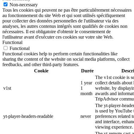
Non-necessary
Tous les cookies qui peuvent ne pas être particulièrement nécessaires
au fonctionnement du site Web et qui sont utilisés spécifiquement
pour collecter des données personnelles de l'utilisateur via des
analyses, les autres contenus intégrés sont qualifiés de cookies non
nécessaires. Il est obligatoire d'obtenir le consentement de
l'utilisateur avant d'exécuter ces cookies sur votre site Web.
Functional
Functional
Functional cookies help to perform certain functionalities like
sharing the content of the website on social media platforms, collect
feedbacks, and other third-party features.
Cookie
Durée
Descr
The v1st cookie is s
1 year
collect details about
v1st
1
website, by displayi
month
awards and informat
TripAdvisor commun
The yt-player-heade
is used by YouTube t
yt-player-headers-readable
never
preferences related 
and interface, enhanc
viewing experience.
The yt-remote-cast-a