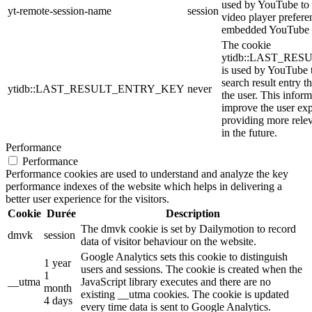
used by YouTube to s
yt-remote-session-name
session
video player prefere
embedded YouTube 
The cookie
ytidb::LAST_RE
is used by YouTube to
search result entry t
ytidb::LAST_RESULT_ENTRY_KEY
never
the user. This inform
improve the user ex
providing more relev
in the future.
Performance
Performance
Performance cookies are used to understand and analyze the key
performance indexes of the website which helps in delivering a
better user experience for the visitors.
Cookie
Durée
Description
The dmvk cookie is set by Dailymotion to record
dmvk
session
data of visitor behaviour on the website.
Google Analytics sets this cookie to distinguish
1 year
users and sessions. The cookie is created when the
1
__utma
JavaScript library executes and there are no
month
existing __utma cookies. The cookie is updated
4 days
every time data is sent to Google Analytics.