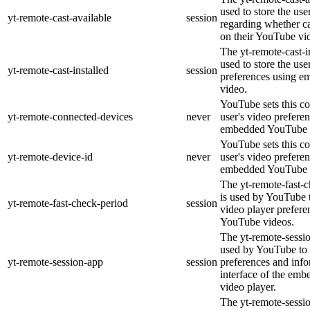
used to store the use
yt-remote-cast-available
session
regarding whether ca
on their YouTube vid
The yt-remote-cast-in
used to store the use
yt-remote-cast-installed
session
preferences using 
video.
YouTube sets this co
yt-remote-connected-devices
never
user's video prefere
embedded YouTube 
YouTube sets this co
yt-remote-device-id
never
user's video prefere
embedded YouTube 
The yt-remote-fast-
is used by YouTube t
yt-remote-fast-check-period
session
video player prefer
YouTube videos.
The yt-remote-sessio
used by YouTube to 
yt-remote-session-app
session
preferences and info
interface of the em
video player.
The yt-remote-sessi