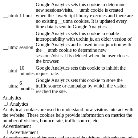
Google Analytics sets this cookie to determine
new sessions/visits. __utmb cookie is created
__utmb
1 hour
when the JavaScript library executes and there are
no existing __utma cookies. It is updated every
time data is sent to Google Analytics.
Google Analytics sets this cookie to enable
interoperability with urchin.js, an older version of
Google Analytics and is used in conjunction with
__utmc
session
the __utmb cookie to determine new
sessions/visits. It is deleted when the user closes
the browser.
10
Google Analytics sets this cookie to inhibit the
__utmt
minutes
request rate.
Google Analytics sets this cookie to store the
6
__utmz
traffic source or campaign by which the visitor
months
reached the site.
Analytics
Analytics
Analytical cookies are used to understand how visitors interact with
the website. These cookies help provide information on metrics the
number of visitors, bounce rate, traffic source, etc.
Advertisement
Advertisement
Advertisement cookies are used to provide visitors with relevant ads