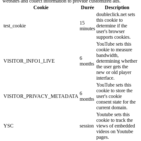
websites and collect information to provide customized ads.
Cookie
Durée
Description
doubleclick.net sets
this cookie to
15
test_cookie
determine if the
minutes
user's browser
supports cookies.
YouTube sets this
cookie to measure
bandwidth,
6
VISITOR_INFO1_LIVE
determining whether
months
the user gets the
new or old player
interface.
YouTube sets this
cookie to store the
6
VISITOR_PRIVACY_METADATA
user's cookie
months
consent state for the
current domain.
Youtube sets this
cookie to track the
YSC
session
views of embedded
videos on Youtube
pages.