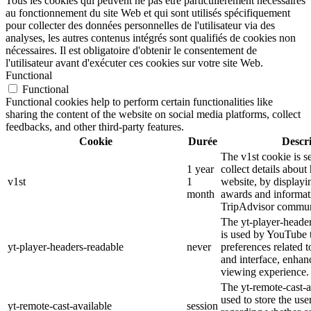
Tous les cookies qui peuvent ne pas être particulièrement nécessaires
au fonctionnement du site Web et qui sont utilisés spécifiquement
pour collecter des données personnelles de l'utilisateur via des
analyses, les autres contenus intégrés sont qualifiés de cookies non
nécessaires. Il est obligatoire d'obtenir le consentement de
l'utilisateur avant d'exécuter ces cookies sur votre site Web.
Functional
Functional
Functional cookies help to perform certain functionalities like
sharing the content of the website on social media platforms, collect
feedbacks, and other third-party features.
Cookie
Durée
Descr
The v1st cookie is s
1 year
collect details about
v1st
1
website, by displayi
month
awards and informat
TripAdvisor commun
The yt-player-heade
is used by YouTube t
yt-player-headers-readable
never
preferences related 
and interface, enhanc
viewing experience.
The yt-remote-cast-a
used to store the use
yt-remote-cast-available
session