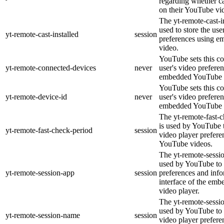
regarding whether ca
on their YouTube vid
The yt-remote-cast-in
used to store the use
yt-remote-cast-installed
session
preferences using 
video.
YouTube sets this co
yt-remote-connected-devices
never
user's video prefere
embedded YouTube 
YouTube sets this co
yt-remote-device-id
never
user's video prefere
embedded YouTube 
The yt-remote-fast-
is used by YouTube t
yt-remote-fast-check-period
session
video player prefer
YouTube videos.
The yt-remote-sessio
used by YouTube to 
yt-remote-session-app
session
preferences and info
interface of the em
video player.
The yt-remote-sessi
used by YouTube to s
yt-remote-session-name
session
video player prefere