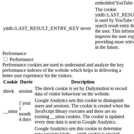
embedded YouTube 
The cookie
ytidb::LAST_RE
is used by YouTube to
search result entry t
ytidb::LAST_RESULT_ENTRY_KEY
never
the user. This inform
improve the user ex
providing more relev
in the future.
Performance
Performance
Performance cookies are used to understand and analyze the key
performance indexes of the website which helps in delivering a
better user experience for the visitors.
Cookie
Durée
Description
The dmvk cookie is set by Dailymotion to record
dmvk
session
data of visitor behaviour on the website.
Google Analytics sets this cookie to distinguish
1 year
users and sessions. The cookie is created when the
1
__utma
JavaScript library executes and there are no
month
existing __utma cookies. The cookie is updated
4 days
every time data is sent to Google Analytics.
Google Analytics sets this cookie to determine
new sessions/visits. __utmb cookie is created