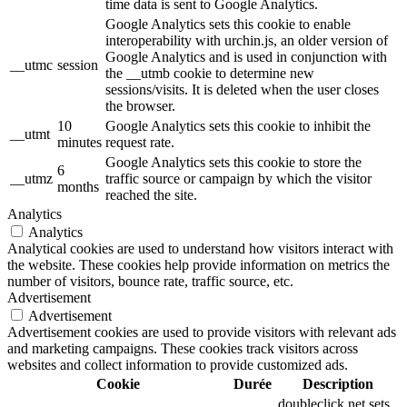
time data is sent to Google Analytics.
Google Analytics sets this cookie to enable
interoperability with urchin.js, an older version of
Google Analytics and is used in conjunction with
__utmc
session
the __utmb cookie to determine new
sessions/visits. It is deleted when the user closes
the browser.
10
Google Analytics sets this cookie to inhibit the
__utmt
minutes
request rate.
Google Analytics sets this cookie to store the
6
__utmz
traffic source or campaign by which the visitor
months
reached the site.
Analytics
Analytics
Analytical cookies are used to understand how visitors interact with
the website. These cookies help provide information on metrics the
number of visitors, bounce rate, traffic source, etc.
Advertisement
Advertisement
Advertisement cookies are used to provide visitors with relevant ads
and marketing campaigns. These cookies track visitors across
websites and collect information to provide customized ads.
Cookie
Durée
Description
doubleclick.net sets