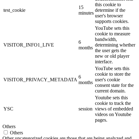
this cookie to
15
test_cookie
determine if the
minutes
user's browser
supports cookies.
YouTube sets this
cookie to measure
bandwidth,
6
VISITOR_INFO1_LIVE
determining whether
months
the user gets the
new or old player
interface.
YouTube sets this
cookie to store the
6
VISITOR_PRIVACY_METADATA
user's cookie
months
consent state for the
current domain.
Youtube sets this
cookie to track the
YSC
session
views of embedded
videos on Youtube
pages.
Others
Others
Other uncategorized cookies are those that are being analyzed and