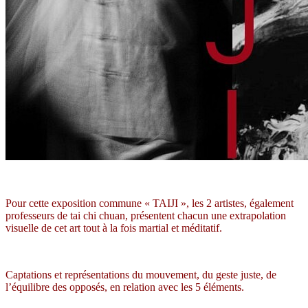
Pour cette exposition commune « TAIJI », les 2 artistes, également
professeurs de tai chi chuan, présentent chacun une extrapolation
visuelle de cet art tout à la fois martial et méditatif.
Captations et représentations du mouvement, du geste juste, de
l’équilibre des opposés, en relation avec les 5 éléments.