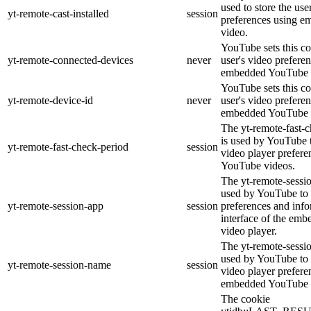
used to store the use
yt-remote-cast-installed
session
preferences using 
video.
YouTube sets this co
yt-remote-connected-devices
never
user's video prefere
embedded YouTube 
YouTube sets this co
yt-remote-device-id
never
user's video prefere
embedded YouTube 
The yt-remote-fast-
is used by YouTube t
yt-remote-fast-check-period
session
video player prefer
YouTube videos.
The yt-remote-sessio
used by YouTube to 
yt-remote-session-app
session
preferences and info
interface of the em
video player.
The yt-remote-sessi
used by YouTube to s
yt-remote-session-name
session
video player prefere
embedded YouTube 
The cookie