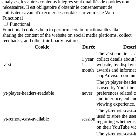
analyses, les autres contenus intégrés sont qualifiés de cookies non
nécessaires. Il est obligatoire d'obtenir le consentement de
l'utilisateur avant d'exécuter ces cookies sur votre site Web.
Functional
Functional
Functional cookies help to perform certain functionalities like
sharing the content of the website on social media platforms, collect
feedbacks, and other third-party features.
Cookie
Durée
Descr
The v1st cookie is s
1 year
collect details about
v1st
1
website, by displayi
month
awards and informat
TripAdvisor commun
The yt-player-heade
is used by YouTube t
yt-player-headers-readable
never
preferences related 
and interface, enhanc
viewing experience.
The yt-remote-cast-a
used to store the use
yt-remote-cast-available
session
regarding whether ca
on their YouTube vid
The yt-remote-cast-in