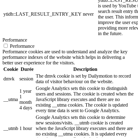
ytidb::LAST_RE
is used by YouTube to
search result entry t
ytidb::LAST_RESULT_ENTRY_KEY
never
the user. This inform
improve the user ex
providing more relev
in the future.
Performance
Performance
Performance cookies are used to understand and analyze the key
performance indexes of the website which helps in delivering a
better user experience for the visitors.
Cookie
Durée
Description
The dmvk cookie is set by Dailymotion to record
dmvk
session
data of visitor behaviour on the website.
Google Analytics sets this cookie to distinguish
1 year
users and sessions. The cookie is created when the
1
__utma
JavaScript library executes and there are no
month
existing __utma cookies. The cookie is updated
4 days
every time data is sent to Google Analytics.
Google Analytics sets this cookie to determine
new sessions/visits. __utmb cookie is created
__utmb
1 hour
when the JavaScript library executes and there are
no existing __utma cookies. It is updated every