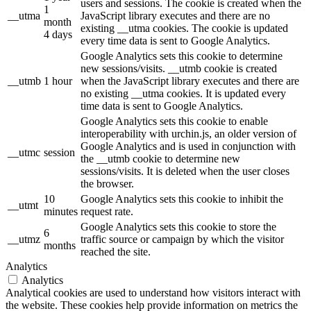
users and sessions. The cookie is created when the
1
__utma
JavaScript library executes and there are no
month
existing __utma cookies. The cookie is updated
4 days
every time data is sent to Google Analytics.
Google Analytics sets this cookie to determine
new sessions/visits. __utmb cookie is created
__utmb
1 hour
when the JavaScript library executes and there are
no existing __utma cookies. It is updated every
time data is sent to Google Analytics.
Google Analytics sets this cookie to enable
interoperability with urchin.js, an older version of
Google Analytics and is used in conjunction with
__utmc
session
the __utmb cookie to determine new
sessions/visits. It is deleted when the user closes
the browser.
10
Google Analytics sets this cookie to inhibit the
__utmt
minutes
request rate.
Google Analytics sets this cookie to store the
6
__utmz
traffic source or campaign by which the visitor
months
reached the site.
Analytics
Analytics
Analytical cookies are used to understand how visitors interact with
the website. These cookies help provide information on metrics the