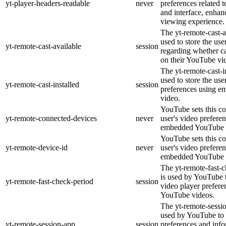
yt-player-headers-readable
never
preferences related 
and interface, enhanc
viewing experience.
The yt-remote-cast-a
used to store the use
yt-remote-cast-available
session
regarding whether ca
on their YouTube vid
The yt-remote-cast-in
used to store the use
yt-remote-cast-installed
session
preferences using 
video.
YouTube sets this co
yt-remote-connected-devices
never
user's video prefere
embedded YouTube 
YouTube sets this co
yt-remote-device-id
never
user's video prefere
embedded YouTube 
The yt-remote-fast-
is used by YouTube t
yt-remote-fast-check-period
session
video player prefer
YouTube videos.
The yt-remote-sessio
used by YouTube to 
yt-remote-session-app
session
preferences and info