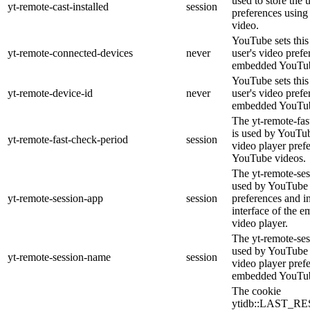
used to store the 
yt-remote-cast-installed
session
preferences usin
video.
YouTube sets this 
yt-remote-connected-devices
never
user's video prefe
embedded YouTub
YouTube sets this 
yt-remote-device-id
never
user's video prefe
embedded YouTub
The yt-remote-fas
is used by YouTube
yt-remote-fast-check-period
session
video player pref
YouTube videos.
The yt-remote-ses
used by YouTube t
yt-remote-session-app
session
preferences and i
interface of the
video player.
The yt-remote-ses
used by YouTube t
yt-remote-session-name
session
video player pref
embedded YouTub
The cookie
ytidb::LAST_