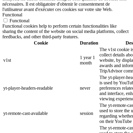
nécessaires. Il est obligatoire d'obtenir le consentement de
l'utilisateur avant d'exécuter ces cookies sur votre site Web.
Functional
Functional
Functional cookies help to perform certain functionalities like
sharing the content of the website on social media platforms, collect
feedbacks, and other third-party features.
Cookie
Duration
Des
The v1st cookie i
collect details ab
1 year 1
v1st
website, by displ
month
awards and inform
TripAdvisor comm
The yt-player-hea
is used by YouTub
yt-player-headers-readable
never
preferences relat
and interface, enh
viewing experien
The yt-remote-cas
used to store the 
yt-remote-cast-available
session
regarding whether 
on their YouTube 
The yt-remote-cast