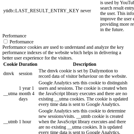
is used by YouTube
search result entr
ytidb::LAST_RESULT_ENTRY_KEY
never
the user. This inf
improve the user 
providing more re
in the future.
Performance
Performance
Performance cookies are used to understand and analyze the key
performance indexes of the website which helps in delivering a
better user experience for the visitors.
Cookie
Duration
Description
The dmvk cookie is set by Dailymotion to
dmvk
session
record data of visitor behaviour on the website.
Google Analytics sets this cookie to distinguish
1 year 1
users and sessions. The cookie is created when
__utma
month 4
the JavaScript library executes and there are no
days
existing __utma cookies. The cookie is updated
every time data is sent to Google Analytics.
Google Analytics sets this cookie to determine
new sessions/visits. __utmb cookie is created
__utmb
1 hour
when the JavaScript library executes and there
are no existing __utma cookies. It is updated
every time data is sent to Google Analytics.