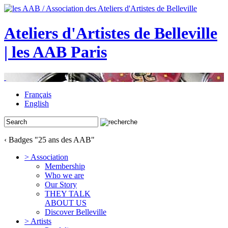
Ateliers d'Artistes de Belleville
| les AAB Paris
Français
English
‹ Badges "25 ans des AAB"
> Association
Membership
Who we are
Our Story
THEY TALK
ABOUT US
Discover Belleville
> Artists