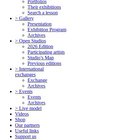
Portfolios
Their exhibitions
Search a lesson
> Gallery
Presentation
Exhibition Program
Archives
> Open Studios
2026 Edition
Participating artists
Studio’s Map
Previous editions
> International
exchanges
Exchange
Archives
> Events
Events
Archives
> Live model
Videos
Shop
Our partners
Useful links
Support us