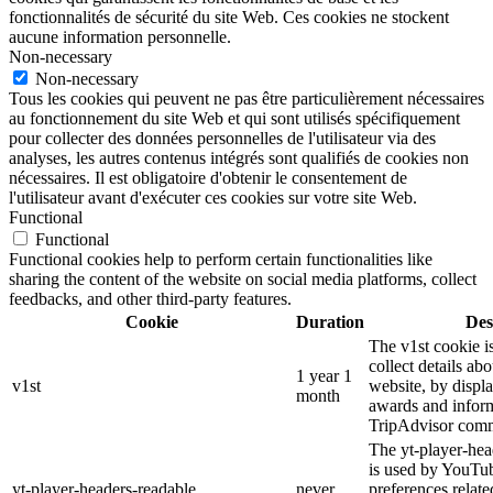
fonctionnalités de sécurité du site Web. Ces cookies ne stockent
aucune information personnelle.
Non-necessary
Non-necessary
Tous les cookies qui peuvent ne pas être particulièrement nécessaires
au fonctionnement du site Web et qui sont utilisés spécifiquement
pour collecter des données personnelles de l'utilisateur via des
analyses, les autres contenus intégrés sont qualifiés de cookies non
nécessaires. Il est obligatoire d'obtenir le consentement de
l'utilisateur avant d'exécuter ces cookies sur votre site Web.
Functional
Functional
Functional cookies help to perform certain functionalities like
sharing the content of the website on social media platforms, collect
feedbacks, and other third-party features.
Cookie
Duration
Des
The v1st cookie i
collect details ab
1 year 1
v1st
website, by displ
month
awards and inform
TripAdvisor comm
The yt-player-hea
is used by YouTub
yt-player-headers-readable
never
preferences relat