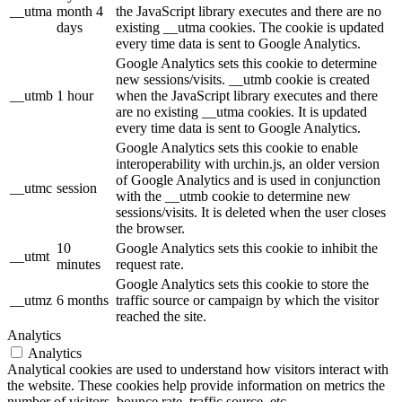
__utma
month 4
the JavaScript library executes and there are no
days
existing __utma cookies. The cookie is updated
every time data is sent to Google Analytics.
Google Analytics sets this cookie to determine
new sessions/visits. __utmb cookie is created
__utmb
1 hour
when the JavaScript library executes and there
are no existing __utma cookies. It is updated
every time data is sent to Google Analytics.
Google Analytics sets this cookie to enable
interoperability with urchin.js, an older version
of Google Analytics and is used in conjunction
__utmc
session
with the __utmb cookie to determine new
sessions/visits. It is deleted when the user closes
the browser.
10
Google Analytics sets this cookie to inhibit the
__utmt
minutes
request rate.
Google Analytics sets this cookie to store the
__utmz
6 months
traffic source or campaign by which the visitor
reached the site.
Analytics
Analytics
Analytical cookies are used to understand how visitors interact with
the website. These cookies help provide information on metrics the
number of visitors, bounce rate, traffic source, etc.