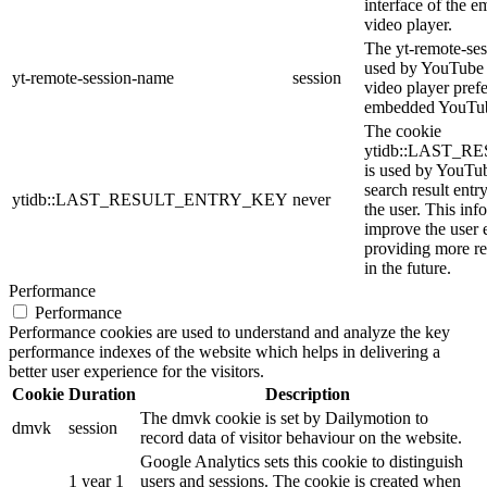
interface of the
video player.
The yt-remote-ses
used by YouTube t
yt-remote-session-name
session
video player pref
embedded YouTub
The cookie
ytidb::LAST_
is used by YouTube
search result entr
ytidb::LAST_RESULT_ENTRY_KEY
never
the user. This inf
improve the user 
providing more re
in the future.
Performance
Performance
Performance cookies are used to understand and analyze the key
performance indexes of the website which helps in delivering a
better user experience for the visitors.
Cookie
Duration
Description
The dmvk cookie is set by Dailymotion to
dmvk
session
record data of visitor behaviour on the website.
Google Analytics sets this cookie to distinguish
1 year 1
users and sessions. The cookie is created when