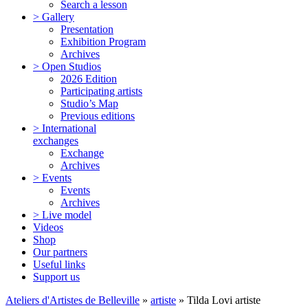
Search a lesson
> Gallery
Presentation
Exhibition Program
Archives
> Open Studios
2026 Edition
Participating artists
Studio’s Map
Previous editions
> International
exchanges
Exchange
Archives
> Events
Events
Archives
> Live model
Videos
Shop
Our partners
Useful links
Support us
Ateliers d'Artistes de Belleville
»
artiste
» Tilda Lovi artiste