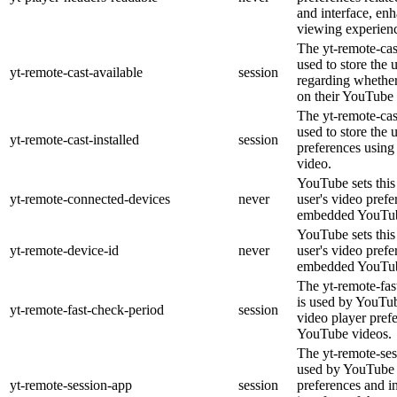
and interface, enh
viewing experien
The yt-remote-cas
used to store the 
yt-remote-cast-available
session
regarding whether 
on their YouTube 
The yt-remote-cast
used to store the 
yt-remote-cast-installed
session
preferences usin
video.
YouTube sets this 
yt-remote-connected-devices
never
user's video prefe
embedded YouTub
YouTube sets this 
yt-remote-device-id
never
user's video prefe
embedded YouTub
The yt-remote-fas
is used by YouTube
yt-remote-fast-check-period
session
video player pref
YouTube videos.
The yt-remote-ses
used by YouTube t
yt-remote-session-app
session
preferences and i