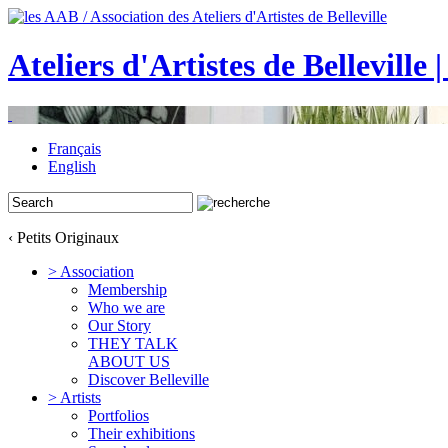
Ateliers d'Artistes de Belleville 
Français
English
‹ Petits Originaux
> Association
Membership
Who we are
Our Story
THEY TALK
ABOUT US
Discover Belleville
> Artists
Portfolios
Their exhibitions