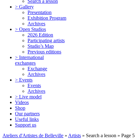
Search a lesson
> Gallery
Presentation
Exhibition Program
Archives
> Open Studios
2026 Edition
Participating artists
Studio’s Map
Previous editions
> International
exchanges
Exchange
Archives
> Events
Events
Archives
> Live model
Videos
Shop
Our partners
Useful links
Support us
Ateliers d'Artistes de Belleville
»
Artists
» Search a lesson » Page 5