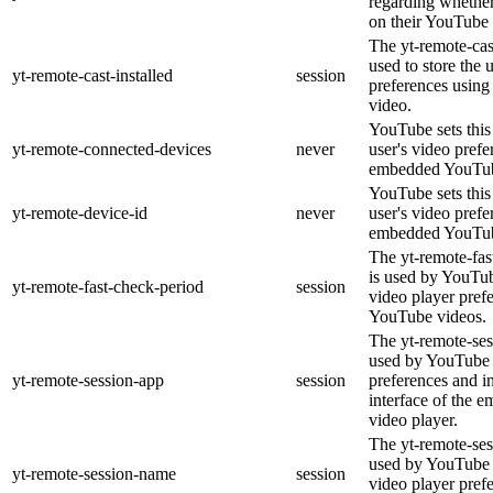
regarding whether 
on their YouTube 
The yt-remote-cast
used to store the 
yt-remote-cast-installed
session
preferences usin
video.
YouTube sets this 
yt-remote-connected-devices
never
user's video prefe
embedded YouTub
YouTube sets this 
yt-remote-device-id
never
user's video prefe
embedded YouTub
The yt-remote-fas
is used by YouTube
yt-remote-fast-check-period
session
video player pref
YouTube videos.
The yt-remote-ses
used by YouTube t
yt-remote-session-app
session
preferences and i
interface of the
video player.
The yt-remote-ses
used by YouTube t
yt-remote-session-name
session
video player pref