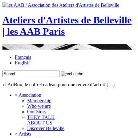
Ateliers d'Artistes de Belleville
| les AAB Paris
Français
English
‹ l'ArtBox, le coffret cadeau pour une œuvre d’art ori […]
> Association
Membership
Who we are
Our Story
THEY TALK
ABOUT US
Discover Belleville
> Artists