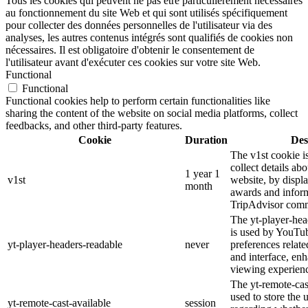
Tous les cookies qui peuvent ne pas être particulièrement nécessaires
au fonctionnement du site Web et qui sont utilisés spécifiquement
pour collecter des données personnelles de l'utilisateur via des
analyses, les autres contenus intégrés sont qualifiés de cookies non
nécessaires. Il est obligatoire d'obtenir le consentement de
l'utilisateur avant d'exécuter ces cookies sur votre site Web.
Functional
Functional
Functional cookies help to perform certain functionalities like
sharing the content of the website on social media platforms, collect
feedbacks, and other third-party features.
Cookie
Duration
Des
The v1st cookie i
collect details ab
1 year 1
v1st
website, by displ
month
awards and inform
TripAdvisor comm
The yt-player-hea
is used by YouTub
yt-player-headers-readable
never
preferences relat
and interface, enh
viewing experien
The yt-remote-cas
used to store the 
yt-remote-cast-available
session