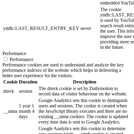
embedded YouTub
The cookie
ytidb::LAST_
is used by YouTube
search result entr
ytidb::LAST_RESULT_ENTRY_KEY
never
the user. This inf
improve the user 
providing more re
in the future.
Performance
Performance
Performance cookies are used to understand and analyze the key
performance indexes of the website which helps in delivering a
better user experience for the visitors.
Cookie
Duration
Description
The dmvk cookie is set by Dailymotion to
dmvk
session
record data of visitor behaviour on the website.
Google Analytics sets this cookie to distinguish
1 year 1
users and sessions. The cookie is created when
__utma
month 4
the JavaScript library executes and there are no
days
existing __utma cookies. The cookie is updated
every time data is sent to Google Analytics.
Google Analytics sets this cookie to determine
new sessions/visits. __utmb cookie is created