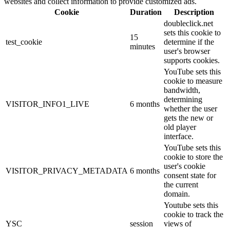
websites and collect information to provide customized ads.
Cookie
Duration
Description
doubleclick.net
sets this cookie to
15
test_cookie
determine if the
minutes
user's browser
supports cookies.
YouTube sets this
cookie to measure
bandwidth,
determining
VISITOR_INFO1_LIVE
6 months
whether the user
gets the new or
old player
interface.
YouTube sets this
cookie to store the
user's cookie
VISITOR_PRIVACY_METADATA
6 months
consent state for
the current
domain.
Youtube sets this
cookie to track the
YSC
session
views of