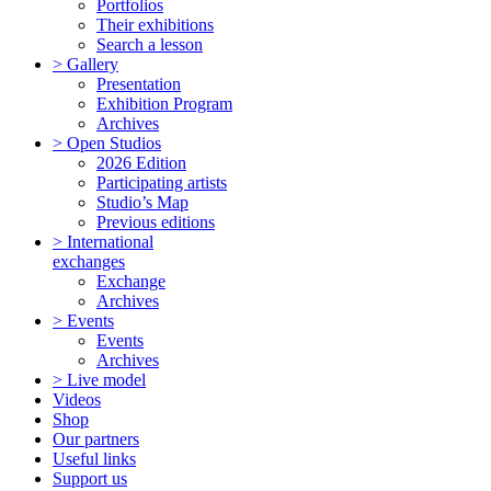
Portfolios
Their exhibitions
Search a lesson
> Gallery
Presentation
Exhibition Program
Archives
> Open Studios
2026 Edition
Participating artists
Studio’s Map
Previous editions
> International
exchanges
Exchange
Archives
> Events
Events
Archives
> Live model
Videos
Shop
Our partners
Useful links
Support us