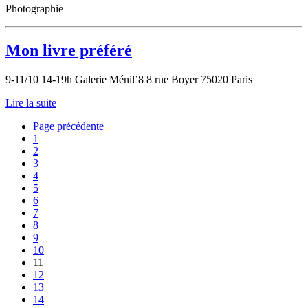
Photographie
Mon livre préféré
9-11/10 14-19h Galerie Ménil’8 8 rue Boyer 75020 Paris
Lire la suite
Page précédente
1
2
3
4
5
6
7
8
9
10
11
12
13
14