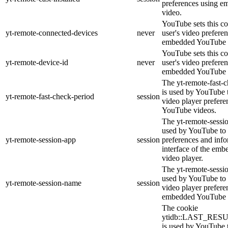
preferences using 
video.
YouTube sets this co
yt-remote-connected-devices
never
user's video prefere
embedded YouTube 
YouTube sets this co
yt-remote-device-id
never
user's video prefere
embedded YouTube 
The yt-remote-fast-
is used by YouTube t
yt-remote-fast-check-period
session
video player prefer
YouTube videos.
The yt-remote-sessio
used by YouTube to 
yt-remote-session-app
session
preferences and info
interface of the em
video player.
The yt-remote-sessi
used by YouTube to s
yt-remote-session-name
session
video player prefere
embedded YouTube 
The cookie
ytidb::LAST_RE
is used by YouTube to