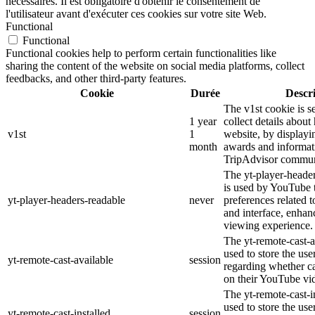
nécessaires. Il est obligatoire d'obtenir le consentement de
l'utilisateur avant d'exécuter ces cookies sur votre site Web.
Functional
Functional
Functional cookies help to perform certain functionalities like
sharing the content of the website on social media platforms, collect
feedbacks, and other third-party features.
Cookie
Durée
Descr
The v1st cookie is s
1 year
collect details about
v1st
1
website, by displayi
month
awards and informat
TripAdvisor commun
The yt-player-heade
is used by YouTube t
yt-player-headers-readable
never
preferences related 
and interface, enhanc
viewing experience.
The yt-remote-cast-a
used to store the use
yt-remote-cast-available
session
regarding whether ca
on their YouTube vid
The yt-remote-cast-in
used to store the use
yt-remote-cast-installed
session