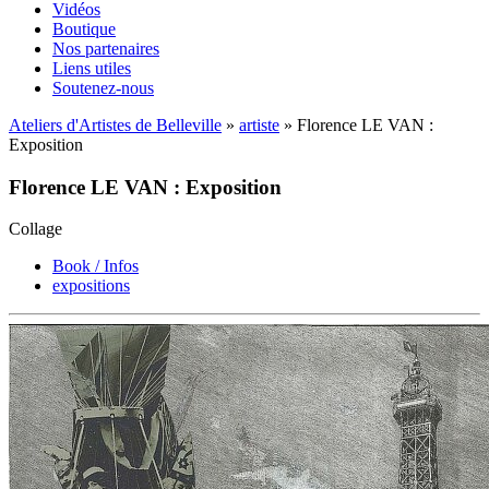
Vidéos
Boutique
Nos partenaires
Liens utiles
Soutenez-nous
Ateliers d'Artistes de Belleville
»
artiste
» Florence LE VAN :
Exposition
Florence LE VAN : Exposition
Collage
Book / Infos
expositions