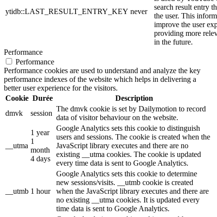
search result entry t
ytidb::LAST_RESULT_ENTRY_KEY
never
the user. This inform
improve the user ex
providing more relev
in the future.
Performance
Performance
Performance cookies are used to understand and analyze the key
performance indexes of the website which helps in delivering a
better user experience for the visitors.
Cookie
Durée
Description
The dmvk cookie is set by Dailymotion to record
dmvk
session
data of visitor behaviour on the website.
Google Analytics sets this cookie to distinguish
1 year
users and sessions. The cookie is created when the
1
__utma
JavaScript library executes and there are no
month
existing __utma cookies. The cookie is updated
4 days
every time data is sent to Google Analytics.
Google Analytics sets this cookie to determine
new sessions/visits. __utmb cookie is created
__utmb
1 hour
when the JavaScript library executes and there are
no existing __utma cookies. It is updated every
time data is sent to Google Analytics.