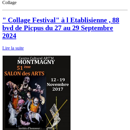
Collage
" Collage Festival" à l Etablisienne , 88
bvd de Picpus du 27 au 29 Septembre
2024
Lire la suite