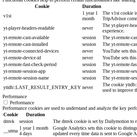
Cookie
Duration
1 year 1
The v1st cookie is
v1st
month
TripAdvisor comm
The yt-player-hea
yt-player-headers-readable
never
experience.
yt-remote-cast-available
session
The yt-remote-cast
yt-remote-cast-installed
session
The yt-remote-cas
yt-remote-connected-devices
never
YouTube sets this
yt-remote-device-id
never
YouTube sets this
yt-remote-fast-check-period
session
The yt-remote-fas
yt-remote-session-app
session
The yt-remote-ses
yt-remote-session-name
session
The yt-remote-ses
The cookie ytidb
ytidb::LAST_RESULT_ENTRY_KEY
never
used to improve th
Performance
Performance
Performance cookies are used to understand and analyze the key perfor
Cookie
Duration
dmvk
session
The dmvk cookie is set by Dailymotion to re
1 year 1 month
Google Analytics sets this cookie to distin
__utma
4 days
updated every time data is sent to Google A