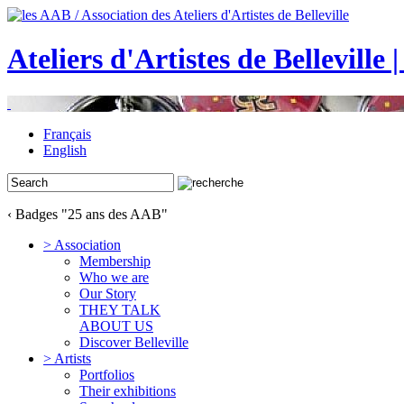
Ateliers d'Artistes de Belleville 
Français
English
‹ Badges "25 ans des AAB"
> Association
Membership
Who we are
Our Story
THEY TALK
ABOUT US
Discover Belleville
> Artists
Portfolios
Their exhibitions