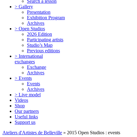
Search a lesson
> Gallery
Presentation
Exhibition Program
Archives
> Open Studios
2026 Edition
Participating artists
Studio’s Map
Previous editions
> International
exchanges
Exchange
Archives
> Events
Events
Archives
> Live model
Videos
Shop
Our partners
Useful links
Support us
Ateliers d'Artistes de Belleville
» 2015 Open Studios : events