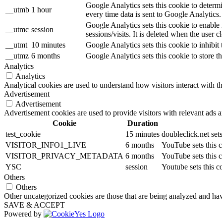
Google Analytics sets this cookie to determ
__utmb
1 hour
every time data is sent to Google Analytics.
Google Analytics sets this cookie to enable
__utmc
session
sessions/visits. It is deleted when the user c
__utmt
10 minutes
Google Analytics sets this cookie to inhibit 
__utmz
6 months
Google Analytics sets this cookie to store th
Analytics
Analytics
Analytical cookies are used to understand how visitors interact with th
Advertisement
Advertisement
Advertisement cookies are used to provide visitors with relevant ads 
Cookie
Duration
test_cookie
15 minutes
doubleclick.net set
VISITOR_INFO1_LIVE
6 months
YouTube sets this c
VISITOR_PRIVACY_METADATA
6 months
YouTube sets this c
YSC
session
Youtube sets this 
Others
Others
Other uncategorized cookies are those that are being analyzed and have
SAVE & ACCEPT
Powered by