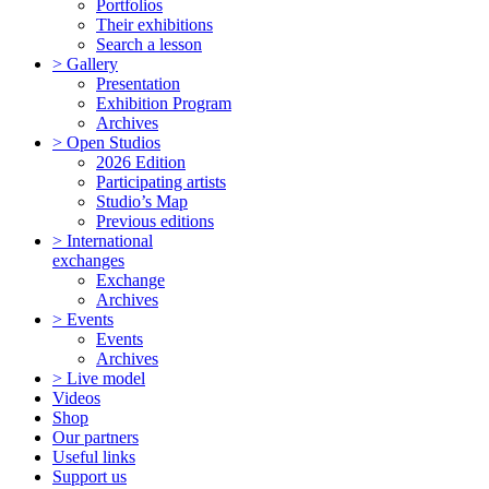
Portfolios
Their exhibitions
Search a lesson
> Gallery
Presentation
Exhibition Program
Archives
> Open Studios
2026 Edition
Participating artists
Studio’s Map
Previous editions
> International
exchanges
Exchange
Archives
> Events
Events
Archives
> Live model
Videos
Shop
Our partners
Useful links
Support us