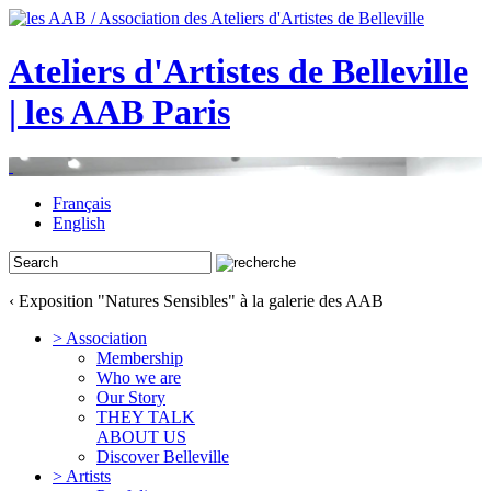
Ateliers d'Artistes de Belleville
| les AAB Paris
Français
English
‹ Exposition "Natures Sensibles" à la galerie des AAB
> Association
Membership
Who we are
Our Story
THEY TALK
ABOUT US
Discover Belleville
> Artists