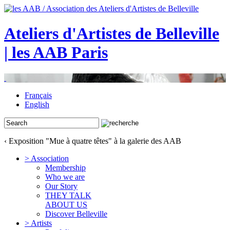
Ateliers d'Artistes de Belleville
| les AAB Paris
Français
English
‹ Exposition "Mue à quatre têtes" à la galerie des AAB
> Association
Membership
Who we are
Our Story
THEY TALK
ABOUT US
Discover Belleville
> Artists