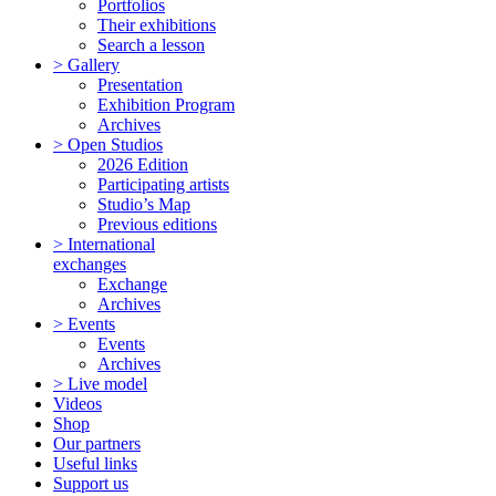
Portfolios
Their exhibitions
Search a lesson
> Gallery
Presentation
Exhibition Program
Archives
> Open Studios
2026 Edition
Participating artists
Studio’s Map
Previous editions
> International
exchanges
Exchange
Archives
> Events
Events
Archives
> Live model
Videos
Shop
Our partners
Useful links
Support us