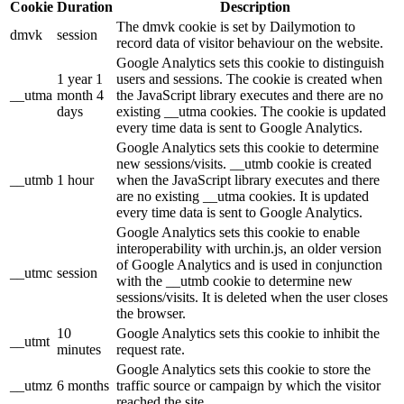
Cookie
Duration
Description
The dmvk cookie is set by Dailymotion to
dmvk
session
record data of visitor behaviour on the website.
Google Analytics sets this cookie to distinguish
1 year 1
users and sessions. The cookie is created when
__utma
month 4
the JavaScript library executes and there are no
days
existing __utma cookies. The cookie is updated
every time data is sent to Google Analytics.
Google Analytics sets this cookie to determine
new sessions/visits. __utmb cookie is created
__utmb
1 hour
when the JavaScript library executes and there
are no existing __utma cookies. It is updated
every time data is sent to Google Analytics.
Google Analytics sets this cookie to enable
interoperability with urchin.js, an older version
of Google Analytics and is used in conjunction
__utmc
session
with the __utmb cookie to determine new
sessions/visits. It is deleted when the user closes
the browser.
10
Google Analytics sets this cookie to inhibit the
__utmt
minutes
request rate.
Google Analytics sets this cookie to store the
__utmz
6 months
traffic source or campaign by which the visitor
reached the site.