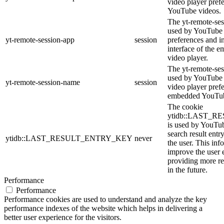
video player pref
YouTube videos.
The yt-remote-ses
used by YouTube t
yt-remote-session-app
session
preferences and i
interface of the
video player.
The yt-remote-ses
used by YouTube t
yt-remote-session-name
session
video player pref
embedded YouTub
The cookie
ytidb::LAST_
is used by YouTube
search result entr
ytidb::LAST_RESULT_ENTRY_KEY
never
the user. This inf
improve the user 
providing more re
in the future.
Performance
Performance
Performance cookies are used to understand and analyze the key
performance indexes of the website which helps in delivering a
better user experience for the visitors.