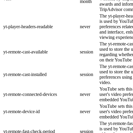
month
awards and inform
TripAdvisor comm
The yt-player-hea
is used by YouTub
yt-player-headers-readable
never
preferences relat
and interface, enh
viewing experien
The yt-remote-cas
used to store the 
yt-remote-cast-available
session
regarding whether 
on their YouTube 
The yt-remote-cast
used to store the 
yt-remote-cast-installed
session
preferences usin
video.
YouTube sets this 
yt-remote-connected-devices
never
user's video prefe
embedded YouTub
YouTube sets this 
yt-remote-device-id
never
user's video prefe
embedded YouTub
The yt-remote-fas
is used by YouTube
yt-remote-fast-check-period
session