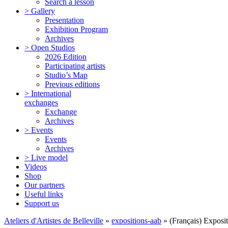
Search a lesson
> Gallery
Presentation
Exhibition Program
Archives
> Open Studios
2026 Edition
Participating artists
Studio’s Map
Previous editions
> International
exchanges
Exchange
Archives
> Events
Events
Archives
> Live model
Videos
Shop
Our partners
Useful links
Support us
Ateliers d'Artistes de Belleville
»
expositions-aab
» (Français) Exposit