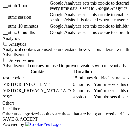
Google Analytics sets this cookie to determ
__utmb
1 hour
every time data is sent to Google Analytics.
Google Analytics sets this cookie to enable
__utmc
session
sessions/visits. It is deleted when the user c
__utmt
10 minutes
Google Analytics sets this cookie to inhibit 
__utmz
6 months
Google Analytics sets this cookie to store th
Analytics
Analytics
Analytical cookies are used to understand how visitors interact with th
Advertisement
Advertisement
Advertisement cookies are used to provide visitors with relevant ads 
Cookie
Duration
test_cookie
15 minutes
doubleclick.net set
VISITOR_INFO1_LIVE
6 months
YouTube sets this c
VISITOR_PRIVACY_METADATA
6 months
YouTube sets this c
YSC
session
Youtube sets this 
Others
Others
Other uncategorized cookies are those that are being analyzed and have
SAVE & ACCEPT
Powered by