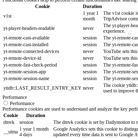
Cookie
Duration
1 year 1
The v1st cookie is
v1st
month
TripAdvisor comm
The yt-player-hea
yt-player-headers-readable
never
experience.
yt-remote-cast-available
session
The yt-remote-cast
yt-remote-cast-installed
session
The yt-remote-cas
yt-remote-connected-devices
never
YouTube sets this
yt-remote-device-id
never
YouTube sets this
yt-remote-fast-check-period
session
The yt-remote-fas
yt-remote-session-app
session
The yt-remote-ses
yt-remote-session-name
session
The yt-remote-ses
The cookie ytidb
ytidb::LAST_RESULT_ENTRY_KEY
never
used to improve th
Performance
Performance
Performance cookies are used to understand and analyze the key perfor
Cookie
Duration
dmvk
session
The dmvk cookie is set by Dailymotion to re
1 year 1 month
Google Analytics sets this cookie to distin
__utma
4 days
updated every time data is sent to Google A