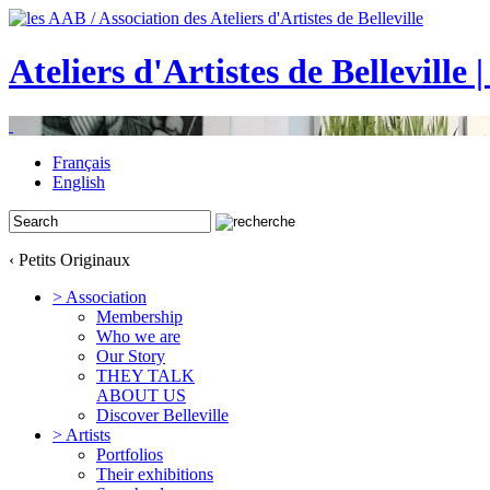
Ateliers d'Artistes de Belleville 
Français
English
‹ Petits Originaux
> Association
Membership
Who we are
Our Story
THEY TALK
ABOUT US
Discover Belleville
> Artists
Portfolios
Their exhibitions