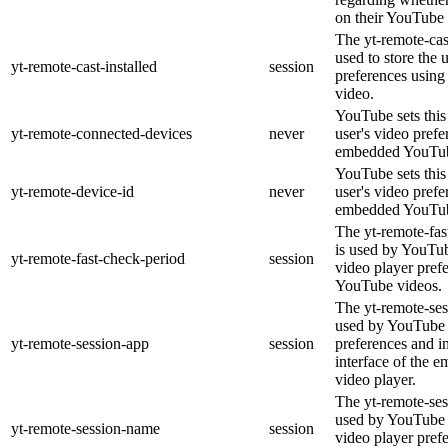
on their YouTube 
The yt-remote-cast
used to store the 
yt-remote-cast-installed
session
preferences usin
video.
YouTube sets this 
yt-remote-connected-devices
never
user's video prefe
embedded YouTub
YouTube sets this 
yt-remote-device-id
never
user's video prefe
embedded YouTub
The yt-remote-fas
is used by YouTube
yt-remote-fast-check-period
session
video player pref
YouTube videos.
The yt-remote-ses
used by YouTube t
yt-remote-session-app
session
preferences and i
interface of the
video player.
The yt-remote-ses
used by YouTube t
yt-remote-session-name
session
video player pref