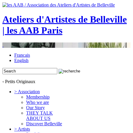
Ateliers d'Artistes de Belleville
| les AAB Paris
Français
English
‹ Petits Originaux
> Association
Membership
Who we are
Our Story
THEY TALK
ABOUT US
Discover Belleville
> Artists