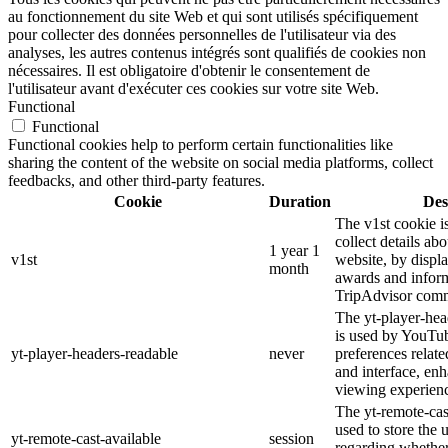
au fonctionnement du site Web et qui sont utilisés spécifiquement
pour collecter des données personnelles de l'utilisateur via des
analyses, les autres contenus intégrés sont qualifiés de cookies non
nécessaires. Il est obligatoire d'obtenir le consentement de
l'utilisateur avant d'exécuter ces cookies sur votre site Web.
Functional
Functional
Functional cookies help to perform certain functionalities like
sharing the content of the website on social media platforms, collect
feedbacks, and other third-party features.
Cookie
Duration
Des
The v1st cookie i
collect details ab
1 year 1
v1st
website, by displ
month
awards and inform
TripAdvisor comm
The yt-player-hea
is used by YouTub
yt-player-headers-readable
never
preferences relat
and interface, enh
viewing experien
The yt-remote-cas
used to store the 
yt-remote-cast-available
session
regarding whether 