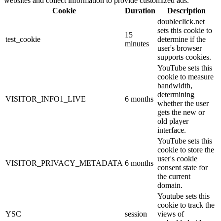
websites and collect information to provide customized ads.
Cookie
Duration
Description
doubleclick.net
sets this cookie to
15
test_cookie
determine if the
minutes
user's browser
supports cookies.
YouTube sets this
cookie to measure
bandwidth,
determining
VISITOR_INFO1_LIVE
6 months
whether the user
gets the new or
old player
interface.
YouTube sets this
cookie to store the
user's cookie
VISITOR_PRIVACY_METADATA
6 months
consent state for
the current
domain.
Youtube sets this
cookie to track the
YSC
session
views of