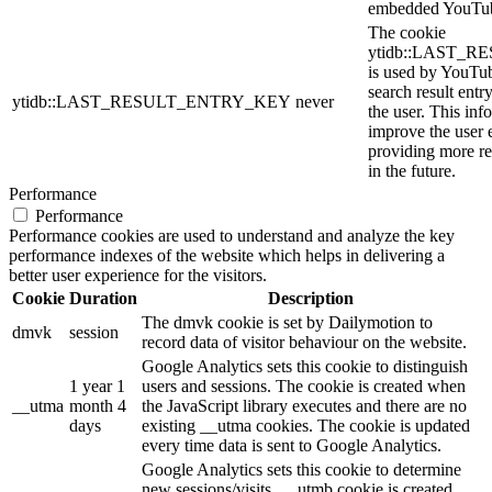
embedded YouTub
The cookie
ytidb::LAST_
is used by YouTube
search result entr
ytidb::LAST_RESULT_ENTRY_KEY
never
the user. This inf
improve the user 
providing more re
in the future.
Performance
Performance
Performance cookies are used to understand and analyze the key
performance indexes of the website which helps in delivering a
better user experience for the visitors.
Cookie
Duration
Description
The dmvk cookie is set by Dailymotion to
dmvk
session
record data of visitor behaviour on the website.
Google Analytics sets this cookie to distinguish
1 year 1
users and sessions. The cookie is created when
__utma
month 4
the JavaScript library executes and there are no
days
existing __utma cookies. The cookie is updated
every time data is sent to Google Analytics.
Google Analytics sets this cookie to determine
new sessions/visits. __utmb cookie is created