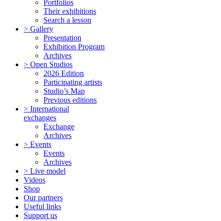
Portfolios
Their exhibitions
Search a lesson
> Gallery
Presentation
Exhibition Program
Archives
> Open Studios
2026 Edition
Participating artists
Studio’s Map
Previous editions
> International
exchanges
Exchange
Archives
> Events
Events
Archives
> Live model
Videos
Shop
Our partners
Useful links
Support us