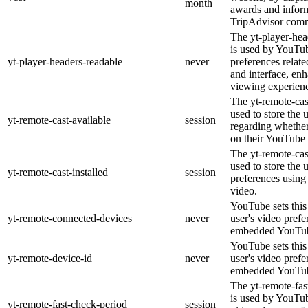
month
awards and inform
TripAdvisor comm
The yt-player-hea
is used by YouTub
yt-player-headers-readable
never
preferences relat
and interface, enh
viewing experien
The yt-remote-cas
used to store the 
yt-remote-cast-available
session
regarding whether 
on their YouTube 
The yt-remote-cast
used to store the 
yt-remote-cast-installed
session
preferences usin
video.
YouTube sets this 
yt-remote-connected-devices
never
user's video prefe
embedded YouTub
YouTube sets this 
yt-remote-device-id
never
user's video prefe
embedded YouTub
The yt-remote-fas
is used by YouTube
yt-remote-fast-check-period
session