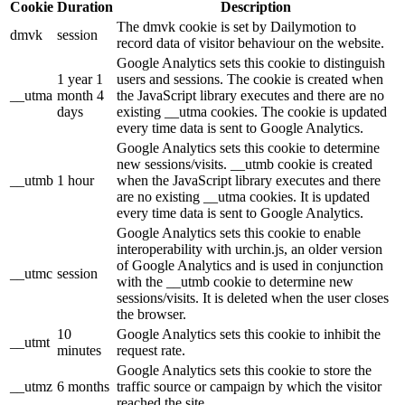
Cookie
Duration
Description
The dmvk cookie is set by Dailymotion to
dmvk
session
record data of visitor behaviour on the website.
Google Analytics sets this cookie to distinguish
1 year 1
users and sessions. The cookie is created when
__utma
month 4
the JavaScript library executes and there are no
days
existing __utma cookies. The cookie is updated
every time data is sent to Google Analytics.
Google Analytics sets this cookie to determine
new sessions/visits. __utmb cookie is created
__utmb
1 hour
when the JavaScript library executes and there
are no existing __utma cookies. It is updated
every time data is sent to Google Analytics.
Google Analytics sets this cookie to enable
interoperability with urchin.js, an older version
of Google Analytics and is used in conjunction
__utmc
session
with the __utmb cookie to determine new
sessions/visits. It is deleted when the user closes
the browser.
10
Google Analytics sets this cookie to inhibit the
__utmt
minutes
request rate.
Google Analytics sets this cookie to store the
__utmz
6 months
traffic source or campaign by which the visitor
reached the site.