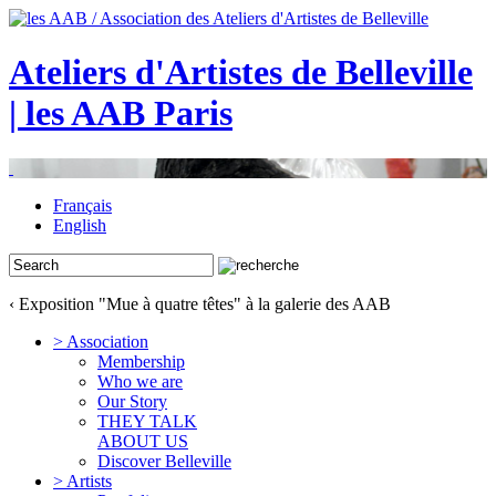
Ateliers d'Artistes de Belleville
| les AAB Paris
Français
English
‹ Exposition "Mue à quatre têtes" à la galerie des AAB
> Association
Membership
Who we are
Our Story
THEY TALK
ABOUT US
Discover Belleville
> Artists