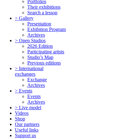
Portfolios
Their exhibitions
Search a lesson
> Gallery
Presentation
Exhibition Program
Archives
> Open Studios
2026 Edition
Participating artists
Studio’s Map
Previous editions
> International
exchanges
Exchange
Archives
> Events
Events
Archives
> Live model
Videos
Shop
Our partners
Useful links
Support us