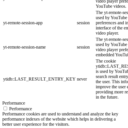
video player pref
YouTube videos.
The yt-remote-ses
used by YouTube t
yt-remote-session-app
session
preferences and i
interface of the
video player.
The yt-remote-ses
used by YouTube t
yt-remote-session-name
session
video player pref
embedded YouTub
The cookie
ytidb::LAST_
is used by YouTube
search result entr
ytidb::LAST_RESULT_ENTRY_KEY
never
the user. This inf
improve the user 
providing more re
in the future.
Performance
Performance
Performance cookies are used to understand and analyze the key
performance indexes of the website which helps in delivering a
better user experience for the visitors.