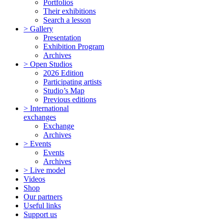
Portfolios
Their exhibitions
Search a lesson
> Gallery
Presentation
Exhibition Program
Archives
> Open Studios
2026 Edition
Participating artists
Studio’s Map
Previous editions
> International
exchanges
Exchange
Archives
> Events
Events
Archives
> Live model
Videos
Shop
Our partners
Useful links
Support us