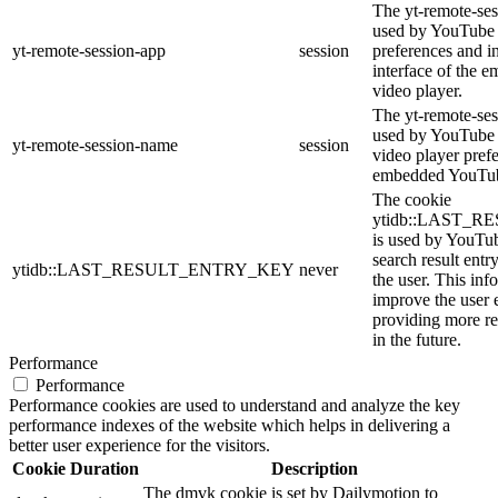
The yt-remote-ses
used by YouTube t
yt-remote-session-app
session
preferences and i
interface of the
video player.
The yt-remote-ses
used by YouTube t
yt-remote-session-name
session
video player pref
embedded YouTub
The cookie
ytidb::LAST_
is used by YouTube
search result entr
ytidb::LAST_RESULT_ENTRY_KEY
never
the user. This inf
improve the user 
providing more re
in the future.
Performance
Performance
Performance cookies are used to understand and analyze the key
performance indexes of the website which helps in delivering a
better user experience for the visitors.
Cookie
Duration
Description
The dmvk cookie is set by Dailymotion to