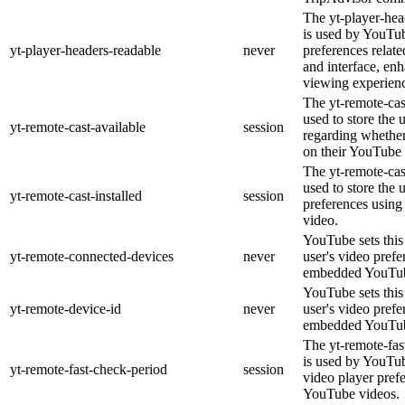
The yt-player-hea
is used by YouTub
yt-player-headers-readable
never
preferences relat
and interface, enh
viewing experien
The yt-remote-cas
used to store the 
yt-remote-cast-available
session
regarding whether 
on their YouTube 
The yt-remote-cast
used to store the 
yt-remote-cast-installed
session
preferences usin
video.
YouTube sets this 
yt-remote-connected-devices
never
user's video prefe
embedded YouTub
YouTube sets this 
yt-remote-device-id
never
user's video prefe
embedded YouTub
The yt-remote-fas
is used by YouTube
yt-remote-fast-check-period
session
video player pref
YouTube videos.