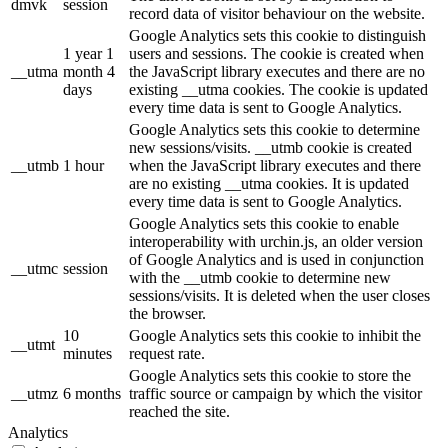
dmvk
session
record data of visitor behaviour on the website.
Google Analytics sets this cookie to distinguish
1 year 1
users and sessions. The cookie is created when
__utma
month 4
the JavaScript library executes and there are no
days
existing __utma cookies. The cookie is updated
every time data is sent to Google Analytics.
Google Analytics sets this cookie to determine
new sessions/visits. __utmb cookie is created
__utmb
1 hour
when the JavaScript library executes and there
are no existing __utma cookies. It is updated
every time data is sent to Google Analytics.
Google Analytics sets this cookie to enable
interoperability with urchin.js, an older version
of Google Analytics and is used in conjunction
__utmc
session
with the __utmb cookie to determine new
sessions/visits. It is deleted when the user closes
the browser.
10
Google Analytics sets this cookie to inhibit the
__utmt
minutes
request rate.
Google Analytics sets this cookie to store the
__utmz
6 months
traffic source or campaign by which the visitor
reached the site.
Analytics