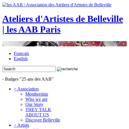
Ateliers d'Artistes de Belleville
| les AAB Paris
Français
English
‹ Badges "25 ans des AAB"
> Association
Membership
Who we are
Our Story
THEY TALK
ABOUT US
Discover Belleville
> Artists