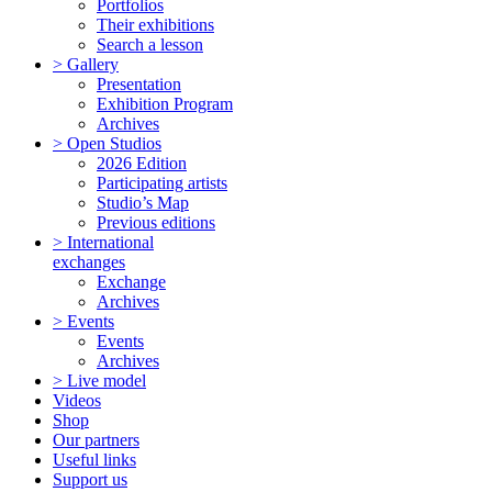
Portfolios
Their exhibitions
Search a lesson
> Gallery
Presentation
Exhibition Program
Archives
> Open Studios
2026 Edition
Participating artists
Studio’s Map
Previous editions
> International
exchanges
Exchange
Archives
> Events
Events
Archives
> Live model
Videos
Shop
Our partners
Useful links
Support us