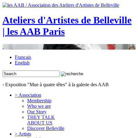
Ateliers d'Artistes de Belleville
| les AAB Paris
Français
English
‹ Exposition "Mue à quatre têtes" à la galerie des AAB
> Association
Membership
Who we are
Our Story
THEY TALK
ABOUT US
Discover Belleville
> Artists