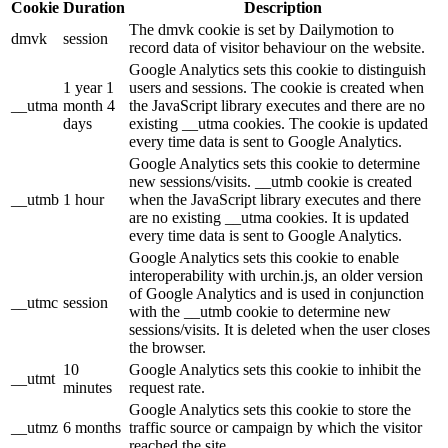
Cookie
Duration
Description
The dmvk cookie is set by Dailymotion to
dmvk
session
record data of visitor behaviour on the website.
Google Analytics sets this cookie to distinguish
1 year 1
users and sessions. The cookie is created when
__utma
month 4
the JavaScript library executes and there are no
days
existing __utma cookies. The cookie is updated
every time data is sent to Google Analytics.
Google Analytics sets this cookie to determine
new sessions/visits. __utmb cookie is created
__utmb
1 hour
when the JavaScript library executes and there
are no existing __utma cookies. It is updated
every time data is sent to Google Analytics.
Google Analytics sets this cookie to enable
interoperability with urchin.js, an older version
of Google Analytics and is used in conjunction
__utmc
session
with the __utmb cookie to determine new
sessions/visits. It is deleted when the user closes
the browser.
10
Google Analytics sets this cookie to inhibit the
__utmt
minutes
request rate.
Google Analytics sets this cookie to store the
__utmz
6 months
traffic source or campaign by which the visitor
reached the site.