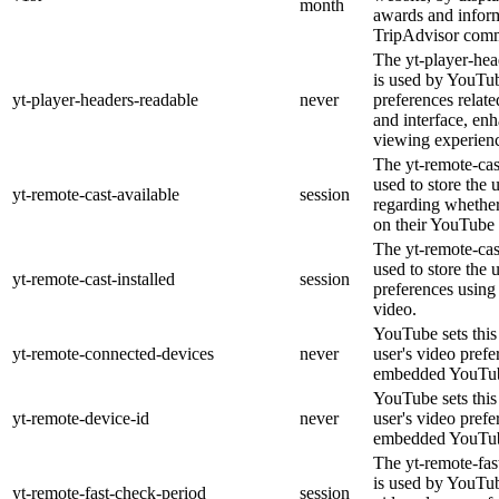
month
awards and inform
TripAdvisor comm
The yt-player-hea
is used by YouTub
yt-player-headers-readable
never
preferences relat
and interface, enh
viewing experien
The yt-remote-cas
used to store the 
yt-remote-cast-available
session
regarding whether 
on their YouTube 
The yt-remote-cast
used to store the 
yt-remote-cast-installed
session
preferences usin
video.
YouTube sets this 
yt-remote-connected-devices
never
user's video prefe
embedded YouTub
YouTube sets this 
yt-remote-device-id
never
user's video prefe
embedded YouTub
The yt-remote-fas
is used by YouTube
yt-remote-fast-check-period
session