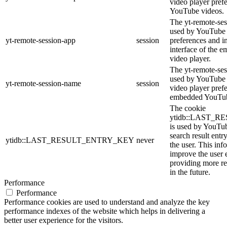
video player pref
YouTube videos.
The yt-remote-ses
used by YouTube t
yt-remote-session-app
session
preferences and i
interface of the
video player.
The yt-remote-ses
used by YouTube t
yt-remote-session-name
session
video player pref
embedded YouTub
The cookie
ytidb::LAST_
is used by YouTube
search result entr
ytidb::LAST_RESULT_ENTRY_KEY
never
the user. This inf
improve the user 
providing more re
in the future.
Performance
Performance
Performance cookies are used to understand and analyze the key
performance indexes of the website which helps in delivering a
better user experience for the visitors.