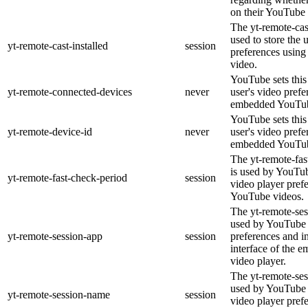
on their YouTube 
The yt-remote-cast
used to store the 
yt-remote-cast-installed
session
preferences usin
video.
YouTube sets this 
yt-remote-connected-devices
never
user's video prefe
embedded YouTub
YouTube sets this 
yt-remote-device-id
never
user's video prefe
embedded YouTub
The yt-remote-fas
is used by YouTube
yt-remote-fast-check-period
session
video player pref
YouTube videos.
The yt-remote-ses
used by YouTube t
yt-remote-session-app
session
preferences and i
interface of the
video player.
The yt-remote-ses
used by YouTube t
yt-remote-session-name
session
video player pref