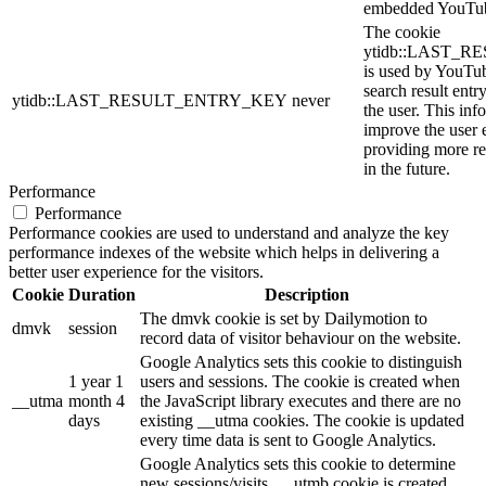
embedded YouTub
The cookie
ytidb::LAST_
is used by YouTube
search result entr
ytidb::LAST_RESULT_ENTRY_KEY
never
the user. This inf
improve the user 
providing more re
in the future.
Performance
Performance
Performance cookies are used to understand and analyze the key
performance indexes of the website which helps in delivering a
better user experience for the visitors.
Cookie
Duration
Description
The dmvk cookie is set by Dailymotion to
dmvk
session
record data of visitor behaviour on the website.
Google Analytics sets this cookie to distinguish
1 year 1
users and sessions. The cookie is created when
__utma
month 4
the JavaScript library executes and there are no
days
existing __utma cookies. The cookie is updated
every time data is sent to Google Analytics.
Google Analytics sets this cookie to determine
new sessions/visits. __utmb cookie is created