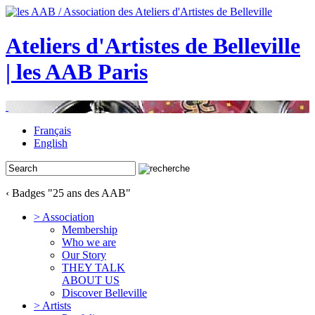
Ateliers d'Artistes de Belleville
| les AAB Paris
Français
English
‹ Badges "25 ans des AAB"
> Association
Membership
Who we are
Our Story
THEY TALK
ABOUT US
Discover Belleville
> Artists