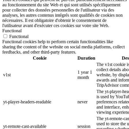
au fonctionnement du site Web et qui sont utilisés spécifiquement
pour collecter des données personnelles de l'utilisateur via des
analyses, les autres contenus intégrés sont qualifiés de cookies non
nécessaires. Il est obligatoire d'obtenir le consentement de
l'utilisateur avant d'exécuter ces cookies sur votre site Web.
Functional
Functional
Functional cookies help to perform certain functionalities like
sharing the content of the website on social media platforms, collect
feedbacks, and other third-party features.
Cookie
Duration
Des
The v1st cookie i
collect details ab
1 year 1
v1st
website, by displ
month
awards and inform
TripAdvisor comm
The yt-player-hea
is used by YouTub
yt-player-headers-readable
never
preferences relat
and interface, enh
viewing experien
The yt-remote-cas
used to store the 
yt-remote-cast-available
session
regarding whether 