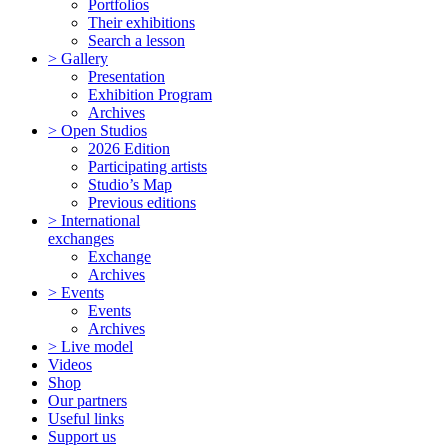
Portfolios
Their exhibitions
Search a lesson
> Gallery
Presentation
Exhibition Program
Archives
> Open Studios
2026 Edition
Participating artists
Studio’s Map
Previous editions
> International
exchanges
Exchange
Archives
> Events
Events
Archives
> Live model
Videos
Shop
Our partners
Useful links
Support us