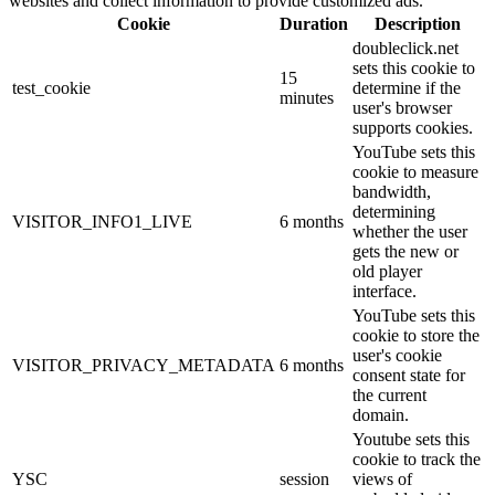
websites and collect information to provide customized ads.
Cookie
Duration
Description
doubleclick.net
sets this cookie to
15
test_cookie
determine if the
minutes
user's browser
supports cookies.
YouTube sets this
cookie to measure
bandwidth,
determining
VISITOR_INFO1_LIVE
6 months
whether the user
gets the new or
old player
interface.
YouTube sets this
cookie to store the
user's cookie
VISITOR_PRIVACY_METADATA
6 months
consent state for
the current
domain.
Youtube sets this
cookie to track the
YSC
session
views of