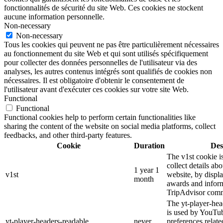
fonctionnalités de sécurité du site Web. Ces cookies ne stockent
aucune information personnelle.
Non-necessary
Non-necessary
Tous les cookies qui peuvent ne pas être particulièrement nécessaires
au fonctionnement du site Web et qui sont utilisés spécifiquement
pour collecter des données personnelles de l'utilisateur via des
analyses, les autres contenus intégrés sont qualifiés de cookies non
nécessaires. Il est obligatoire d'obtenir le consentement de
l'utilisateur avant d'exécuter ces cookies sur votre site Web.
Functional
Functional
Functional cookies help to perform certain functionalities like
sharing the content of the website on social media platforms, collect
feedbacks, and other third-party features.
Cookie
Duration
Des
The v1st cookie i
collect details ab
1 year 1
v1st
website, by displ
month
awards and inform
TripAdvisor comm
The yt-player-hea
is used by YouTub
yt-player-headers-readable
never
preferences relat