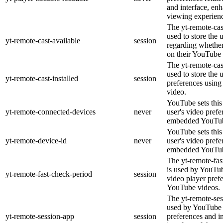
and interface, enh
viewing experien
The yt-remote-cas
used to store the 
yt-remote-cast-available
session
regarding whether 
on their YouTube 
The yt-remote-cast
used to store the 
yt-remote-cast-installed
session
preferences usin
video.
YouTube sets this 
yt-remote-connected-devices
never
user's video prefe
embedded YouTub
YouTube sets this 
yt-remote-device-id
never
user's video prefe
embedded YouTub
The yt-remote-fas
is used by YouTube
yt-remote-fast-check-period
session
video player pref
YouTube videos.
The yt-remote-ses
used by YouTube t
yt-remote-session-app
session
preferences and i