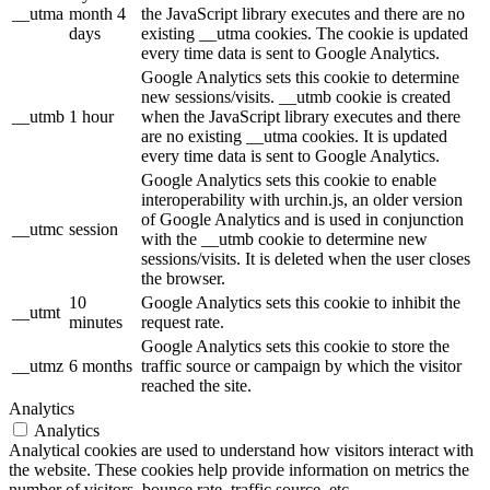
__utma
month 4
the JavaScript library executes and there are no
days
existing __utma cookies. The cookie is updated
every time data is sent to Google Analytics.
Google Analytics sets this cookie to determine
new sessions/visits. __utmb cookie is created
__utmb
1 hour
when the JavaScript library executes and there
are no existing __utma cookies. It is updated
every time data is sent to Google Analytics.
Google Analytics sets this cookie to enable
interoperability with urchin.js, an older version
of Google Analytics and is used in conjunction
__utmc
session
with the __utmb cookie to determine new
sessions/visits. It is deleted when the user closes
the browser.
10
Google Analytics sets this cookie to inhibit the
__utmt
minutes
request rate.
Google Analytics sets this cookie to store the
__utmz
6 months
traffic source or campaign by which the visitor
reached the site.
Analytics
Analytics
Analytical cookies are used to understand how visitors interact with
the website. These cookies help provide information on metrics the
number of visitors, bounce rate, traffic source, etc.