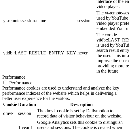
interface of the
video player.
The yt-remote-ses
used by YouTube t
yt-remote-session-name
session
video player pref
embedded YouTub
The cookie
ytidb::LAST_
is used by YouTube
search result entr
ytidb::LAST_RESULT_ENTRY_KEY
never
the user. This inf
improve the user 
providing more re
in the future.
Performance
Performance
Performance cookies are used to understand and analyze the key
performance indexes of the website which helps in delivering a
better user experience for the visitors.
Cookie
Duration
Description
The dmvk cookie is set by Dailymotion to
dmvk
session
record data of visitor behaviour on the website.
Google Analytics sets this cookie to distinguish
1 year 1
users and sessions. The cookie is created when