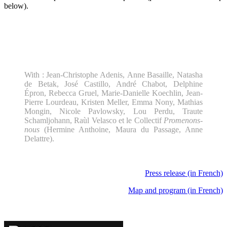
below).
With : Jean-Christophe Adenis, Anne Basaille, Natasha
de Betak, José Castillo, André Chabot, Delphine
Épron, Rebecca Gruel, Marie-Danielle Koechlin, Jean-
Pierre Lourdeau, Kristen Meller, Emma Nony, Mathias
Mongin, Nicole Pavlowsky, Lou Perdu, Traute
Schamljohann, Raùl Velasco et le Collectif
Promenons-
nous
(Hermine Anthoine, Maura du Passage, Anne
Delattre).
Press release (in French)
Map and program (in French)