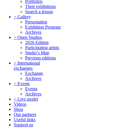
Portfolios
Their exhibitions
Search a lesson
> Gallery
Presentation
Exhibition Program
Archives
> Open Studios
2026 Edition
Participating artists
Studio’s Map
Previous editions
> International
exchanges
Exchange
Archives
> Events
Events
Archives
> Live model
Videos
Shop
Our partners
Useful links
Support us