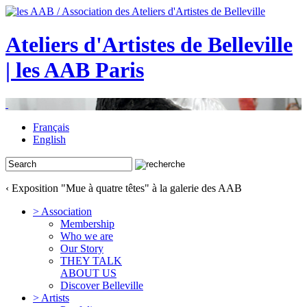
Ateliers d'Artistes de Belleville
| les AAB Paris
Français
English
‹ Exposition "Mue à quatre têtes" à la galerie des AAB
> Association
Membership
Who we are
Our Story
THEY TALK
ABOUT US
Discover Belleville
> Artists