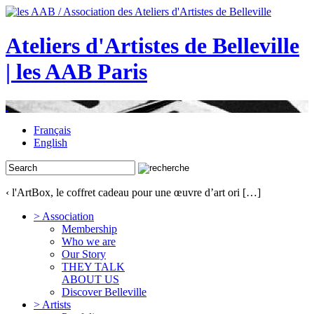
Ateliers d'Artistes de Belleville
| les AAB Paris
Français
English
‹ l'ArtBox, le coffret cadeau pour une œuvre d’art ori […]
> Association
Membership
Who we are
Our Story
THEY TALK
ABOUT US
Discover Belleville
> Artists