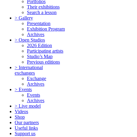
Portfolios
Their exhibitions
Search a lesson
> Gallery
Presentation
Exhibition Program
Archives
> Open Studios
2026 Edition
Participating artists
Studio’s Map
Previous editions
> International
exchanges
Exchange
Archives
> Events
Events
Archives
> Live model
Videos
Shop
Our partners
Useful links
Support us