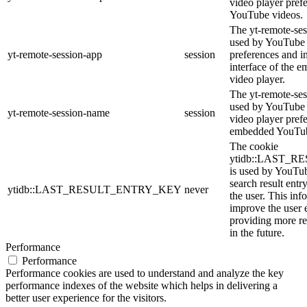
video player pref
YouTube videos.
The yt-remote-ses
used by YouTube t
yt-remote-session-app
session
preferences and i
interface of the
video player.
The yt-remote-ses
used by YouTube t
yt-remote-session-name
session
video player pref
embedded YouTub
The cookie
ytidb::LAST_
is used by YouTube
search result entr
ytidb::LAST_RESULT_ENTRY_KEY
never
the user. This inf
improve the user 
providing more re
in the future.
Performance
Performance
Performance cookies are used to understand and analyze the key
performance indexes of the website which helps in delivering a
better user experience for the visitors.