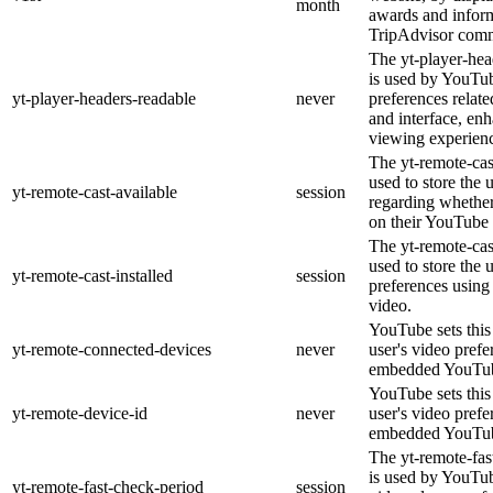
month
awards and inform
TripAdvisor comm
The yt-player-hea
is used by YouTub
yt-player-headers-readable
never
preferences relat
and interface, enh
viewing experien
The yt-remote-cas
used to store the 
yt-remote-cast-available
session
regarding whether 
on their YouTube 
The yt-remote-cast
used to store the 
yt-remote-cast-installed
session
preferences usin
video.
YouTube sets this 
yt-remote-connected-devices
never
user's video prefe
embedded YouTub
YouTube sets this 
yt-remote-device-id
never
user's video prefe
embedded YouTub
The yt-remote-fas
is used by YouTube
yt-remote-fast-check-period
session