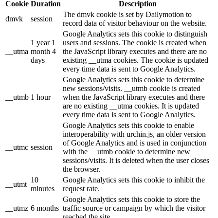
Cookie
Duration
Description
The dmvk cookie is set by Dailymotion to
dmvk
session
record data of visitor behaviour on the website.
Google Analytics sets this cookie to distinguish
1 year 1
users and sessions. The cookie is created when
__utma
month 4
the JavaScript library executes and there are no
days
existing __utma cookies. The cookie is updated
every time data is sent to Google Analytics.
Google Analytics sets this cookie to determine
new sessions/visits. __utmb cookie is created
__utmb
1 hour
when the JavaScript library executes and there
are no existing __utma cookies. It is updated
every time data is sent to Google Analytics.
Google Analytics sets this cookie to enable
interoperability with urchin.js, an older version
of Google Analytics and is used in conjunction
__utmc
session
with the __utmb cookie to determine new
sessions/visits. It is deleted when the user closes
the browser.
10
Google Analytics sets this cookie to inhibit the
__utmt
minutes
request rate.
Google Analytics sets this cookie to store the
__utmz
6 months
traffic source or campaign by which the visitor
reached the site.