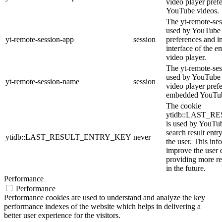
video player pref
YouTube videos.
The yt-remote-ses
used by YouTube t
yt-remote-session-app
session
preferences and i
interface of the
video player.
The yt-remote-ses
used by YouTube t
yt-remote-session-name
session
video player pref
embedded YouTub
The cookie
ytidb::LAST_
is used by YouTube
search result entr
ytidb::LAST_RESULT_ENTRY_KEY
never
the user. This inf
improve the user 
providing more re
in the future.
Performance
Performance
Performance cookies are used to understand and analyze the key
performance indexes of the website which helps in delivering a
better user experience for the visitors.