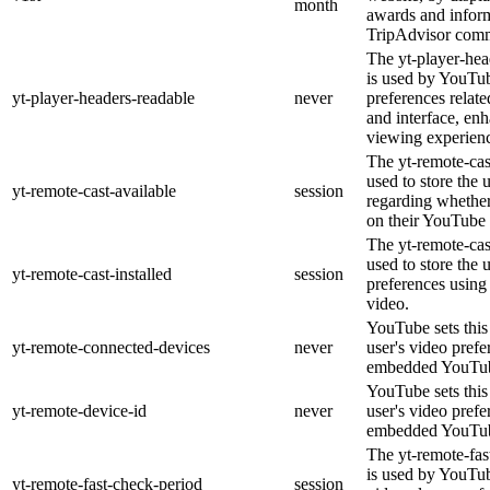
month
awards and inform
TripAdvisor comm
The yt-player-hea
is used by YouTub
yt-player-headers-readable
never
preferences relat
and interface, enh
viewing experien
The yt-remote-cas
used to store the 
yt-remote-cast-available
session
regarding whether 
on their YouTube 
The yt-remote-cast
used to store the 
yt-remote-cast-installed
session
preferences usin
video.
YouTube sets this 
yt-remote-connected-devices
never
user's video prefe
embedded YouTub
YouTube sets this 
yt-remote-device-id
never
user's video prefe
embedded YouTub
The yt-remote-fas
is used by YouTube
yt-remote-fast-check-period
session