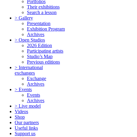
Portfolios
Their exhibitions
Search a lesson
> Gallery
Presentation
Exhibition Program
Archives
> Open Studios
2026 Edition
Participating artists
Studio’s Map
Previous editions
> International
exchanges
Exchange
Archives
> Events
Events
Archives
> Live model
Videos
Shop
Our partners
Useful links
Support us