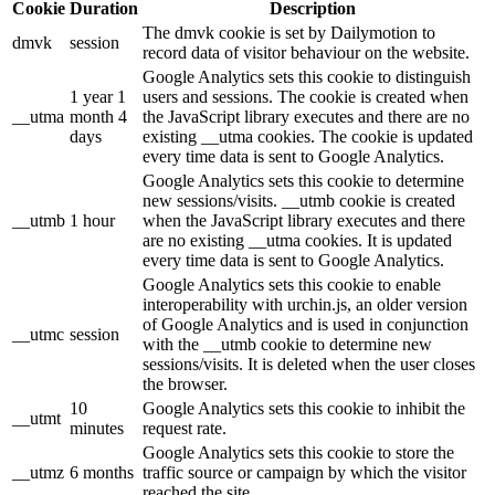
Cookie
Duration
Description
The dmvk cookie is set by Dailymotion to
dmvk
session
record data of visitor behaviour on the website.
Google Analytics sets this cookie to distinguish
1 year 1
users and sessions. The cookie is created when
__utma
month 4
the JavaScript library executes and there are no
days
existing __utma cookies. The cookie is updated
every time data is sent to Google Analytics.
Google Analytics sets this cookie to determine
new sessions/visits. __utmb cookie is created
__utmb
1 hour
when the JavaScript library executes and there
are no existing __utma cookies. It is updated
every time data is sent to Google Analytics.
Google Analytics sets this cookie to enable
interoperability with urchin.js, an older version
of Google Analytics and is used in conjunction
__utmc
session
with the __utmb cookie to determine new
sessions/visits. It is deleted when the user closes
the browser.
10
Google Analytics sets this cookie to inhibit the
__utmt
minutes
request rate.
Google Analytics sets this cookie to store the
__utmz
6 months
traffic source or campaign by which the visitor
reached the site.