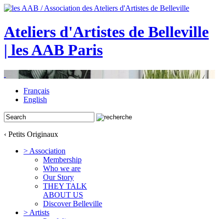
Ateliers d'Artistes de Belleville
| les AAB Paris
Français
English
‹ Petits Originaux
> Association
Membership
Who we are
Our Story
THEY TALK
ABOUT US
Discover Belleville
> Artists