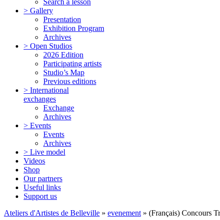
Search a lesson
> Gallery
Presentation
Exhibition Program
Archives
> Open Studios
2026 Edition
Participating artists
Studio’s Map
Previous editions
> International
exchanges
Exchange
Archives
> Events
Events
Archives
> Live model
Videos
Shop
Our partners
Useful links
Support us
Ateliers d'Artistes de Belleville
»
evenement
» (Français) Concours T