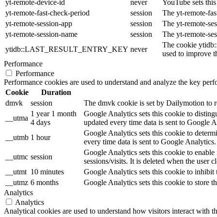
yt-remote-device-id
never
YouTube sets this
yt-remote-fast-check-period
session
The yt-remote-fas
yt-remote-session-app
session
The yt-remote-ses
yt-remote-session-name
session
The yt-remote-ses
The cookie ytidb
ytidb::LAST_RESULT_ENTRY_KEY
never
used to improve th
Performance
Performance
Performance cookies are used to understand and analyze the key perfor
Cookie
Duration
dmvk
session
The dmvk cookie is set by Dailymotion to re
1 year 1 month
Google Analytics sets this cookie to distin
__utma
4 days
updated every time data is sent to Google A
Google Analytics sets this cookie to determ
__utmb
1 hour
every time data is sent to Google Analytics.
Google Analytics sets this cookie to enable
__utmc
session
sessions/visits. It is deleted when the user c
__utmt
10 minutes
Google Analytics sets this cookie to inhibit 
__utmz
6 months
Google Analytics sets this cookie to store th
Analytics
Analytics
Analytical cookies are used to understand how visitors interact with th