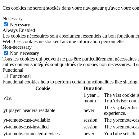
Ces cookies ne seront stockés dans votre navigateur qu'avec votre con
Necessary
Necessary
Always Enabled
Les cookies nécessaires sont absolument essentiels au bon fonctionnemen
Web. Ces cookies ne stockent aucune information personnelle.
Non-necessary
Non-necessary
Tous les cookies qui peuvent ne pas être particulièrement nécessaires a
autres contenus intégrés sont qualifiés de cookies non nécessaires. Il e
Functional
Functional
Functional cookies help to perform certain functionalities like sharing 
Cookie
Duration
1 year 1
The v1st cookie is
v1st
month
TripAdvisor comm
The yt-player-hea
yt-player-headers-readable
never
experience.
yt-remote-cast-available
session
The yt-remote-cast
yt-remote-cast-installed
session
The yt-remote-cas
yt-remote-connected-devices
never
YouTube sets this