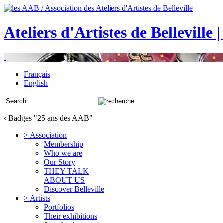
Ateliers d'Artistes de Belleville 
Français
English
‹ Badges "25 ans des AAB"
> Association
Membership
Who we are
Our Story
THEY TALK
ABOUT US
Discover Belleville
> Artists
Portfolios
Their exhibitions