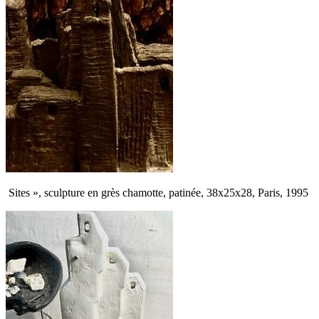
Sites », sculpture en grès chamotte, patinée, 38x25x28, Paris, 1995