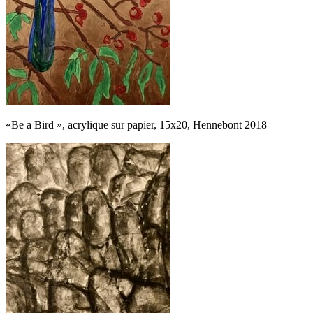
«Be a Bird », acrylique sur papier, 15x20, Hennebont 2018