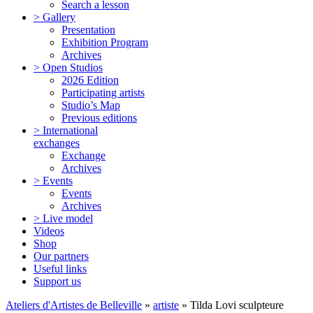
Search a lesson
> Gallery
Presentation
Exhibition Program
Archives
> Open Studios
2026 Edition
Participating artists
Studio’s Map
Previous editions
> International
exchanges
Exchange
Archives
> Events
Events
Archives
> Live model
Videos
Shop
Our partners
Useful links
Support us
Ateliers d'Artistes de Belleville
»
artiste
» Tilda Lovi sculpteure