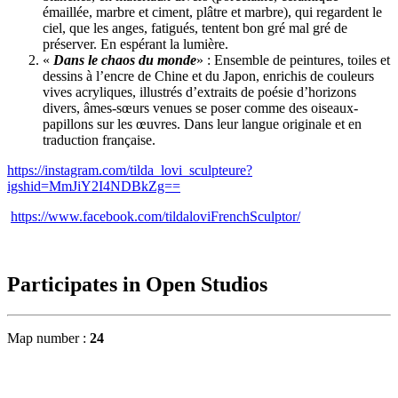
émaillée, marbre et ciment, plâtre et marbre), qui regardent le
ciel, que les anges, fatigués, tentent bon gré mal gré de
préserver. En espérant la lumière.
«
Dans le chaos du monde
» : Ensemble de peintures, toiles et
dessins à l’encre de Chine et du Japon, enrichis de couleurs
vives acryliques, illustrés d’extraits de poésie d’horizons
divers, âmes-sœurs venues se poser comme des oiseaux-
papillons sur les œuvres. Dans leur langue originale et en
traduction française.
https://instagram.com/tilda_lovi_sculpteure?
igshid=MmJiY2I4NDBkZg==
https://www.facebook.com/tildaloviFrenchSculptor/
Participates in Open Studios
Map number :
24