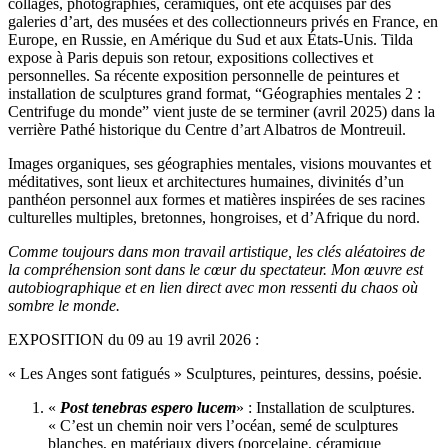
collages,
photographies, céramiques, ont été acquises par des
galeries d’art, des musées et des collectionneurs privés en France, en
Europe, en Russie, en Amérique du Sud et aux États-Unis. Tilda
expose à Paris depuis son retour, expositions collectives et
personnelles. Sa récente exposition personnelle de peintures et
installation de sculptures grand format, “Géographies mentales 2 :
Centrifuge du monde” vient juste de se terminer (avril 2025) dans la
verrière Pathé historique du Centre d’art Albatros de Montreuil.
Images organiques, ses géographies mentales, v
isions mouvantes et
méditatives, sont lieux et architectures humaines, divinités d’un
panthéon personnel aux formes et matières inspirées de ses racines
culturelles multiples, bretonnes, hongroises, et d’Afrique du nord.
Comme toujours dans mon
travail
artistique, les clés aléatoires de
la compréhension sont dans le cœur du spectateur. Mon œuvre est
autobiographique et en lien direct avec mon ressenti du chaos où
sombre le monde.
EXPOSITION du 09 au 19 avril 2026 :
« Les Anges sont fatigués » Sculptures, peintures, dessins, poésie.
«
Post tenebras espero lucem
» : Installation de sculptures.
« C’est un chemin noir vers l’océan, semé de sculptures
blanches, en matériaux divers (porcelaine, céramique