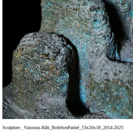
Sculpture_ Vaisseau-Bâti_BobétonPatiné_53x20x18_2014-2025