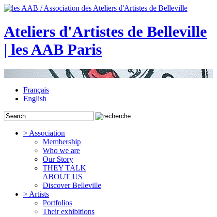
Ateliers d'Artistes de Belleville
| les AAB Paris
Français
English
> Association
Membership
Who we are
Our Story
THEY TALK
ABOUT US
Discover Belleville
> Artists
Portfolios
Their exhibitions