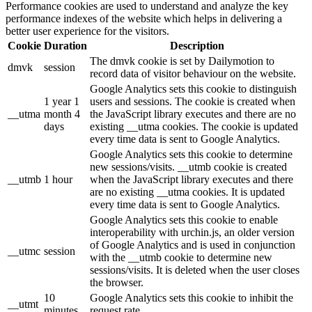
Performance cookies are used to understand and analyze the key
performance indexes of the website which helps in delivering a
better user experience for the visitors.
Cookie
Duration
Description
The dmvk cookie is set by Dailymotion to
dmvk
session
record data of visitor behaviour on the website.
Google Analytics sets this cookie to distinguish
1 year 1
users and sessions. The cookie is created when
__utma
month 4
the JavaScript library executes and there are no
days
existing __utma cookies. The cookie is updated
every time data is sent to Google Analytics.
Google Analytics sets this cookie to determine
new sessions/visits. __utmb cookie is created
__utmb
1 hour
when the JavaScript library executes and there
are no existing __utma cookies. It is updated
every time data is sent to Google Analytics.
Google Analytics sets this cookie to enable
interoperability with urchin.js, an older version
of Google Analytics and is used in conjunction
__utmc
session
with the __utmb cookie to determine new
sessions/visits. It is deleted when the user closes
the browser.
10
Google Analytics sets this cookie to inhibit the
__utmt
minutes
request rate.