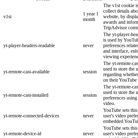
The v1st cookie i
collect details ab
1 year 1
v1st
website, by displ
month
awards and inform
TripAdvisor comm
The yt-player-hea
is used by YouTub
yt-player-headers-readable
never
preferences relat
and interface, enh
viewing experien
The yt-remote-cas
used to store the 
yt-remote-cast-available
session
regarding whether 
on their YouTube 
The yt-remote-cast
used to store the 
yt-remote-cast-installed
session
preferences usin
video.
YouTube sets this 
yt-remote-connected-devices
never
user's video prefe
embedded YouTub
YouTube sets this 
yt-remote-device-id
never
user's video prefe