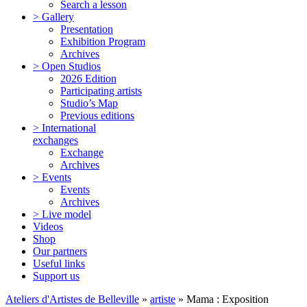
Search a lesson
> Gallery
Presentation
Exhibition Program
Archives
> Open Studios
2026 Edition
Participating artists
Studio’s Map
Previous editions
> International
exchanges
Exchange
Archives
> Events
Events
Archives
> Live model
Videos
Shop
Our partners
Useful links
Support us
Ateliers d'Artistes de Belleville
»
artiste
» Mama : Exposition