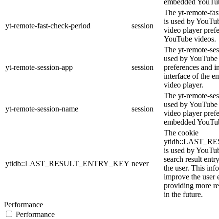
embedded YouTub
The yt-remote-fas
is used by YouTube
yt-remote-fast-check-period
session
video player pref
YouTube videos.
The yt-remote-ses
used by YouTube t
yt-remote-session-app
session
preferences and i
interface of the
video player.
The yt-remote-ses
used by YouTube t
yt-remote-session-name
session
video player pref
embedded YouTub
The cookie
ytidb::LAST_
is used by YouTube
search result entr
ytidb::LAST_RESULT_ENTRY_KEY
never
the user. This inf
improve the user 
providing more re
in the future.
Performance
Performance